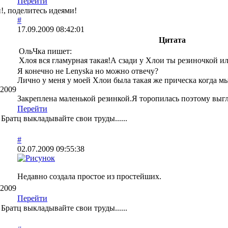
Перейти
и!, поделитесь идеями!
#
17.09.2009 08:42:01
Цитата
ОльЧка пишет:
Хлоя вся гламурная такая!А сзади у Хлои ты резиночкой и
Я конечно не Lenyska но можно отвечу?
Лично у меня у моей Хлои была такая же прическа когда мы
.2009
Закреплена маленькой резинкой.Я торопилась поэтому выг
Перейти
Братц выкладывайте свои труды......
#
02.07.2009 09:55:38
Недавно создала простое из простейших.
.2009
Перейти
Братц выкладывайте свои труды......