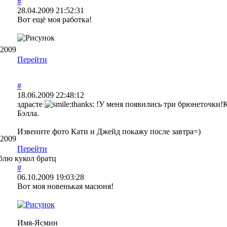
#
28.04.2009 21:52:31
Вот ещё моя работка!
.2009
Перейти
#
18.06.2009 22:48:12
здрасте
!У меня появились три брюнеточки!К
Бэлла.
Извените фото Кати и Джейд покажу после завтра=)
.2009
Перейти
блю кукол братц
#
06.10.2009 19:03:28
Вот моя новенькая масюня!
Имя-Ясмин