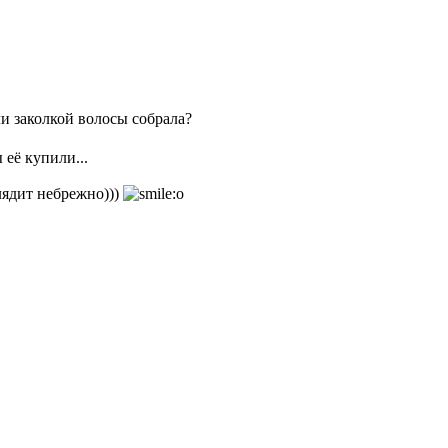
ли заколкой волосы собрала?
 её купили...
лядит небрежно)))