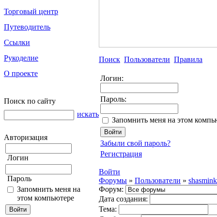
Торговый центр
Путеводитель
Ссылки
Рукоделие
Поиск
Пользователи
Правила
О проекте
Логин:
Пароль:
Поиск по сайту
искать
Запомнить меня на этом компь
Авторизация
Забыли свой пароль?
Регистрация
Логин
Войти
Пароль
Форумы
»
Пользователи
»
shasmink
Запомнить меня на
Форум:
этом компьютере
Дата создания:
Тема: