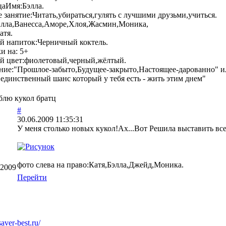
аИмя:Бэлла.
занятие:Читать,убираться,гулять с лучшими друзьми,учиться.
Элла,Ванесса,Аморе,Хлоя,Жасмин,Моника,
атя.
 напиток:Черничный коктель.
и на: 5+
 цвет:фиолетовый,черный,жёлтый.
ие:"Прошлое-забыто,Будущее-закрыто,Настоящее-дарованно" или
 единственный шанс который у тебя есть - жить этим днем"
блю кукол братц
#
30.06.2009 11:35:31
У меня столько новых кукол!Ах...Вот Решила выставить вс
фото слева на право:Катя,Бэлла,Джейд,Моника.
.2009
Перейти
saver-best.ru/