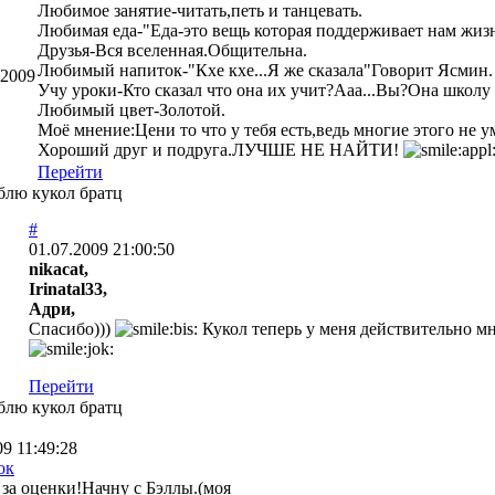
Любимое занятие-читать,петь и танцевать.
Любимая еда-"Еда-это вещь которая поддерживает нам жизн
Друзья-Вся вселенная.Общительна.
Любимый напиток-"Кхе кхе...Я же сказала"Говорит Ясмин.
.2009
Учу уроки-Кто сказал что она их учит?Ааа...Вы?Она школу 
Любимый цвет-Золотой.
Моё мнение:Цени то что у тебя есть,ведь многие этого не
Хороший друг и подруга.ЛУЧШЕ НЕ НАЙТИ!
Перейти
блю кукол братц
#
01.07.2009 21:00:50
nikacat,
Irinatal33,
Адри,
Спасибо)))
Кукол теперь у меня действительно мн
Перейти
блю кукол братц
09 11:49:28
за оценки!Начну с Бэллы.(моя