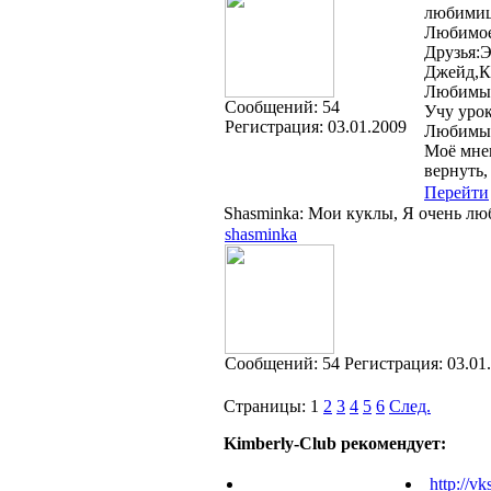
любимиц
Любимое 
Друзья:
Джейд,К
Любимый
Cообщений:
54
Учу урок
Регистрация:
03.01.2009
Любимый
Моё мнен
вернуть,
Перейти
Shasminka: Мои куклы, Я очень лю
shasminka
Cообщений:
54
Регистрация:
03.01
Страницы:
1
2
3
4
5
6
След.
Kimberly-Club рекомендует:
http://vk