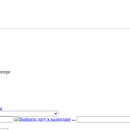
ютере
a
...