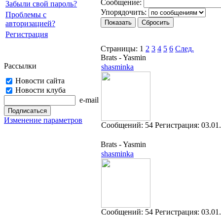
Cooбщение:
Забыли свой пароль?
Упорядочить:
Проблемы с
авторизацией?
Регистрация
Страницы:
1
2
3
4
5
6
След.
Brats - Yasmin
Рассылки
shasminka
Новости сайта
Новости клуба
e-mail
Изменение параметров
Cообщений:
54
Регистрация:
03.01
Brats - Yasmin
shasminka
Cообщений:
54
Регистрация:
03.01