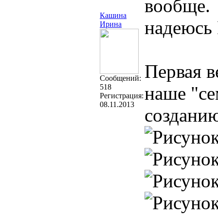
вообще.
Кашина
надеюсь 
Ирина
Первая в
Cообщений:
518
наше "се
Регистрация:
08.11.2013
созданию