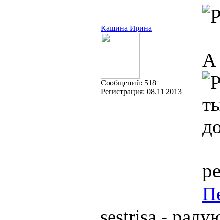
Кашина Ирина
А 
Cообщений:
518
Регистрация:
08.11.2013
ты
д
ре
П
sestrisa - ра