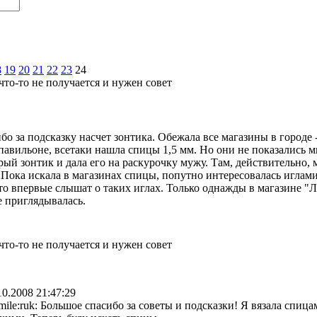
8
19
20
21
22
23
24
что-то не получается и нужен совет
бо за подсказку насчет зонтика. Обежала все магазины в городе -
 павильоне, всетаки нашла спицы 1,5 мм. Но они не показались м
ый зонтик и дала его на раскурочку мужу. Там, действительно, 
 Пока искала в магазинах спицы, попутно интересовалась иглам
то впервые слышат о таких иглах. Только однажды в магазине "Л
е приглядывалась.
что-то не получается и нужен совет
10.2008 21:47:29
Большое спасибо за советы и подсказки! Я вязала спицам