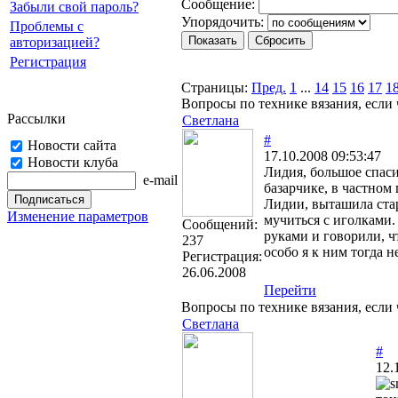
Cooбщение:
Забыли свой пароль?
Упорядочить:
Проблемы с
авторизацией?
Регистрация
Страницы:
Пред.
1
...
14
15
16
17
1
Вопросы по технике вязания, если 
Рассылки
Светлана
#
Новости сайта
17.10.2008 09:53:47
Новости клуба
Лидия, большое спаси
e-mail
базарчике, в частном
Лидии, выташила стар
Изменение параметров
мучиться с иголками.
Cообщений:
руками и говорили, ч
237
особо я к ним тогда н
Регистрация:
26.06.2008
Перейти
Вопросы по технике вязания, если 
Светлана
#
12.