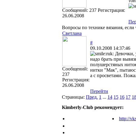
тон
Cообщений:
237
Регистрация:
26.06.2008
Пе
Вопросы по технике вязания, если 
Светлана
#
09.10.2008 14:37:46
Девочки, у
надо брать при вывяз
полушерстяных ниток 
Cообщений:
нитки "Мак", пытаюсь
237
а с просветами. Пожа
Регистрация:
26.06.2008
Перейти
Страницы:
Пред.
1
...
14
15
16
17
1
Kimberly-Club рекомендует:
http://vk