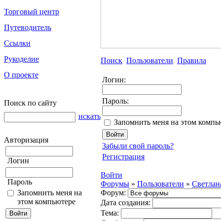
Торговый центр
Путеводитель
Ссылки
Рукоделие
Поиск
Пользователи
Правила
О проекте
Логин:
Пароль:
Поиск по сайту
искать
Запомнить меня на этом компь
Авторизация
Забыли свой пароль?
Регистрация
Логин
Войти
Пароль
Форумы
»
Пользователи
»
Светлан
Запомнить меня на
Форум:
этом компьютере
Дата создания:
Тема: