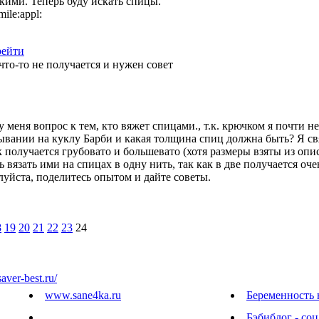
кими. Теперь буду искать спицы.
рейти
что-то не получается и нужен совет
 меня вопрос к тем, кто вяжет спицами., т.к. крючком я почти 
ывании на куклу Барби и какая толщина спиц должна быть? Я свя
получается грубовато и большевато (хотя размеры взяты из опис
 вязать ими на спицах в одну нить, так как в две получается оч
луйста, поделитесь опытом и дайте советы.
8
19
20
21
22
23
24
saver-best.ru/
www.sane4ka.ru
Беременность 
Бэбиблог - соц