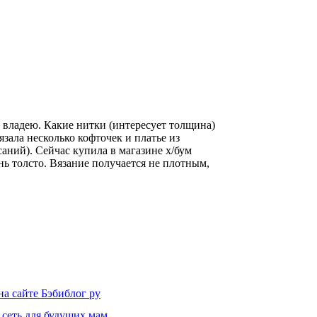
не владею. Какие нитки (интересует толщина)
зала несколько кофточек и платье из
аний). Сейчас купила в магазине х/бум
ень толсто. Вязание получается не плотным,
на сайте Бэбиблог ру
 сеть для будущих мам