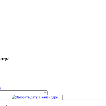
ютере
а
...