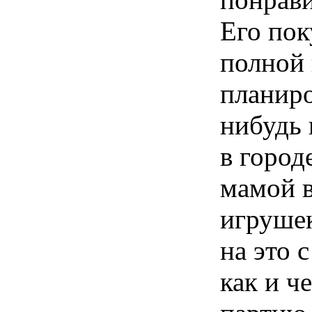
Его пок
полной
планиро
нибудь 
в город
мамой в
игрушек
на это 
как и ч