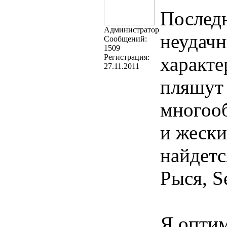
Последн
Администратор
неудачн
Cообщений:
1509
Регистрация:
характе
27.11.2011
пляшут 
многоо
и жески
найдетс
Рыся, Se
Я оптим