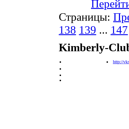
Перейт
Страницы:
Пр
138
139
...
147
Kimberly-Clu
http://vk