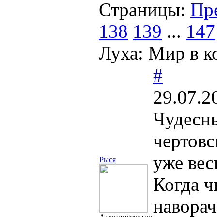
Страницы:
Пр
138
139
...
147
Луха: Мир в к
#
29.07.2
Чудесн
чертовс
уже вес
Рыся
Когда ч
наворач
Администратор