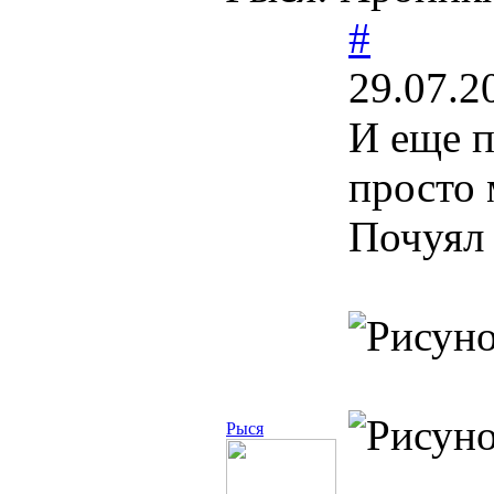
#
29.07.2
И еще п
просто 
Почуял
Рыся