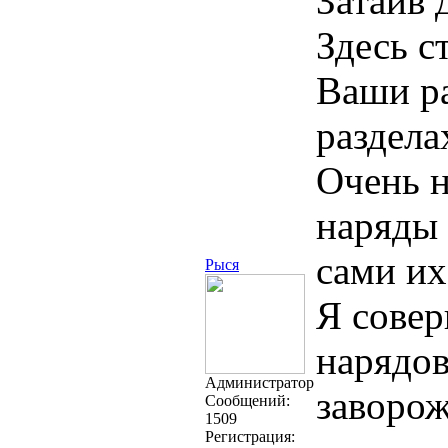
Затаив 
Здесь с
Ваши ра
раздела
Очень н
наряды 
сами их
Рыся
Я совер
нарядов
Администратор
заворо
Cообщений:
1509
Регистрация: