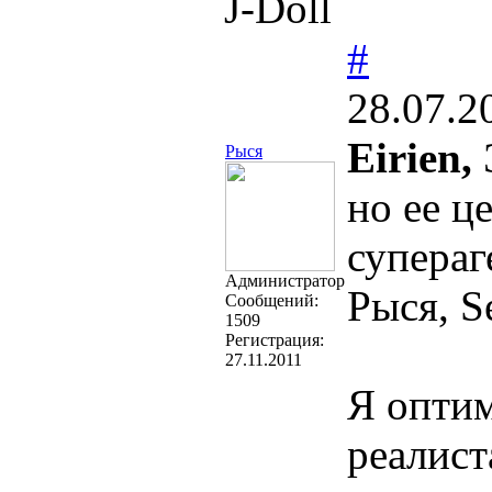
J-Doll
#
28.07.2
Eirien,
Рыся
но ее ц
супераг
Администратор
Рыся, Se
Cообщений:
1509
Регистрация:
27.11.2011
Я оптим
реалист