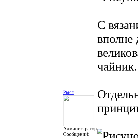
С вязан
вполне 
велико
чайник.
Отдель
Рыся
принцип
Администратор
Cообщений: