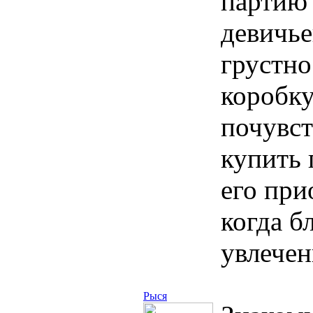
партию 
девичье
грустно
коробку
почувст
купить 
его пр
когда б
увлече
Рыся