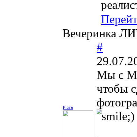
реалис
Перей
Вечеринка Л
#
29.07.2
Мы с Ми
чтобы с
фотогра
Рыся