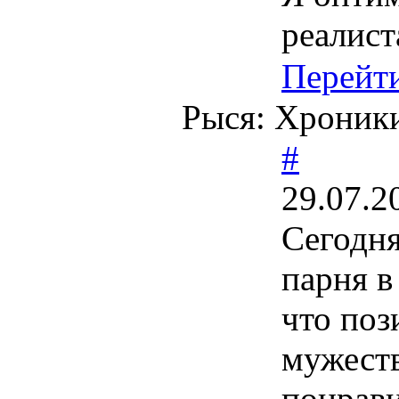
реалист
Перейт
Рыся: Хроник
#
29.07.2
Сегодня
парня в
что поз
мужеств
понрав