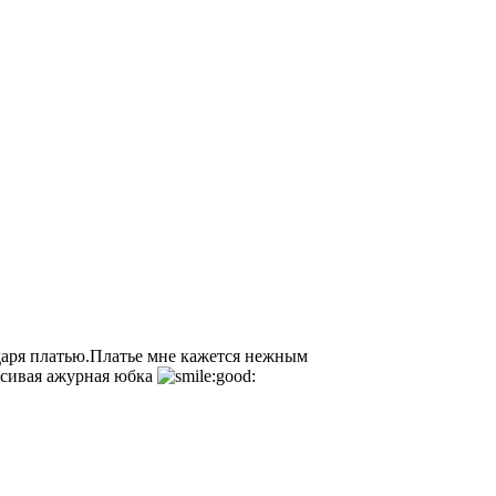
даря платью.Платье мне кажется нежным
асивая ажурная юбка