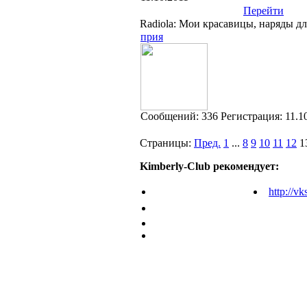
Перейти
Radiola: Мои красавицы, наряды д
прия
Cообщений:
336
Регистрация:
11.1
Страницы:
Пред.
1
...
8
9
10
11
12
1
Kimberly-Club рекомендует:
http://vk