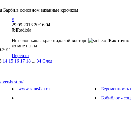
ля Барби,в основном вязанные крючком
#
29.09.2013 20:16:04
[b]Radiolа
Нет слов какая красота,какой восторг
!Как точно
ко мне на ты
0.2011
Перейти
3
14
15
16
17
18
...
34
След.
saver-best.ru/
www.sane4ka.ru
Беременность 
Бэбиблог - соц