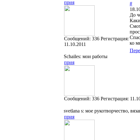
прия
#
18.1
До ч
Каки
Смот
прос
Спас
Cообщений:
336
Регистрация:
ко м
11.10.2011
Пер
Schailes: мои работы
прия
Cообщений:
336
Регистрация:
11.1
svetlana s: мое рукотворчество, вяз
прия