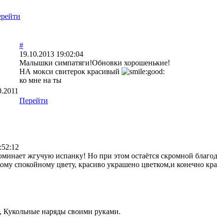
рейти
#
19.10.2013 19:02:04
Малышки симпатяги!Обновки хорошенькие!
НА мокси свитерок красивый
ко мне на ты
0.2011
Перейти
:52:12
минает жгучую испанку! Но при этом остаётся скромной благо
кому спокойному цвету, красиво украшено цветком,и конечно кр
, Кукольные наряды своими руками.