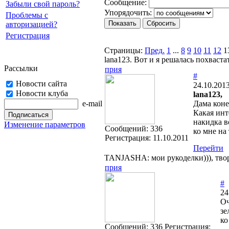
Cooбщение:
Забыли свой пароль?
Упорядочить:
Проблемы с
авторизацией?
Регистрация
Страницы:
Пред.
1
...
8
9
10
11
12
1
lana123. Вот и я решалась похваста
Рассылки
прия
#
Новости сайта
24.10.2013
Новости клуба
lana123,
e-mail
Дама кон
Какая инт
накидка в
Изменение параметров
Cообщений:
336
ко мне на
Регистрация:
11.10.2011
Перейти
TANJASHA: мои рукоделки))), твор
прия
#
24
Оч
зе
ко
Cообщений:
336
Регистрация: