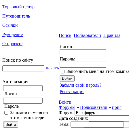
Торговый центр
Путеводитель
Ссылки
Рукоделие
Поиск
Пользователи
Правила
О проекте
Логин:
Пароль:
Поиск по сайту
искать
Запомнить меня на этом компь
Авторизация
Забыли свой пароль?
Регистрация
Логин
Войти
Пароль
Форумы
»
Пользователи
»
прия
Запомнить меня на
Форум:
этом компьютере
Дата создания:
Тема: