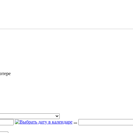
ютере
...