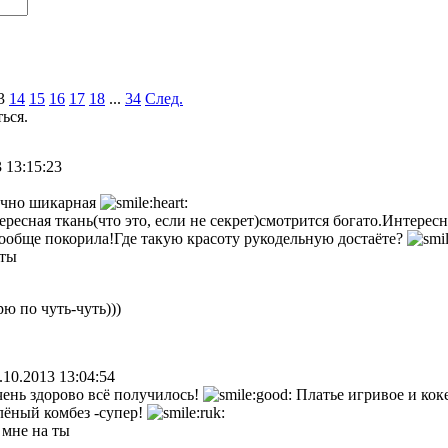
3
14
15
16
17
18
...
34
След.
ться.
 13:15:23
ечно шикарная
ересная ткань(что это, если не секрет)смотрится богато.Интерес
ообще покорила!Где такую красоту рукодельную достаёте?
 ты
ю по чуть-чуть)))
.10.2013 13:04:54
ень здорово всё получилось!
Платье игривое и кок
лёный комбез -супер!
 мне на ты