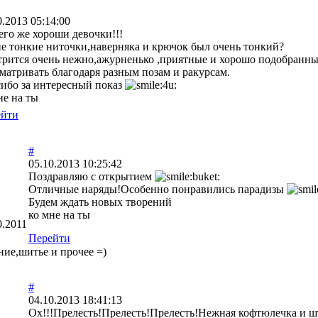
0.2013 05:14:00
его же хороши девочки!!!
е тонкие ниточки,наверняка и крючок был очень тонкий?
рится очень нежно,ажурненько ,приятные и хорошо подобранны
матривать благодаря разным позам и ракурсам.
ибо за интересный показ
не на ты
ейти
#
05.10.2013 10:25:42
Поздравляю с открытием
Отличные наряды!Особенно понравились парадизы
Будем ждать новых творений
ко мне на ты
0.2011
Перейти
ание,шитье и прочее =)
#
04.10.2013 18:41:13
Ох!!!Прелесть!Прелесть!Прелесть!Нежная кофтюлечка и 