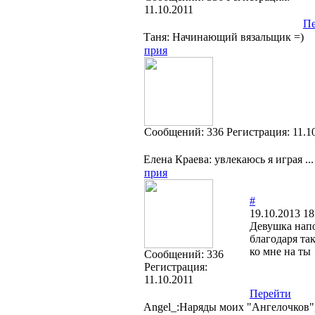
11.10.2011
Пе
Таня: Начинающий вязальщик =)
прия
Cообщений:
336
Регистрация:
11.1
Елена Краева: увлекаюсь я играя ...
прия
#
19.10.2013 18
Девушка напо
благодаря та
ко мне на ты
Cообщений:
336
Регистрация:
11.10.2011
Перейти
Angel_:Наряды моих "Ангелочков"