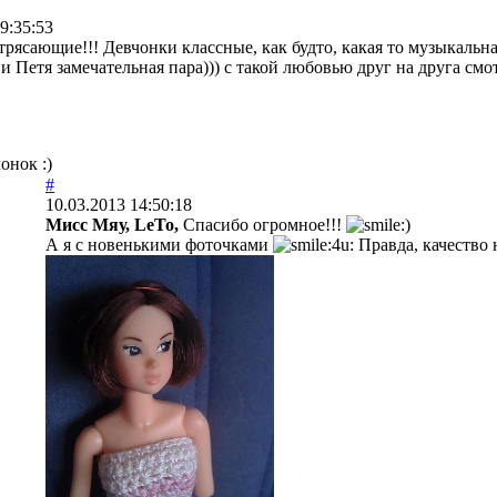
9:35:53
рясающие!!! Девчонки классные, как будто, какая то музыкальн
 и Петя замечательная пара))) с такой любовью друг на друга см
онок :)
#
10.03.2013 14:50:18
Мисс Мяу,
LeTo,
Спасибо огромное!!!
А я с новенькими фоточками
Правда, качество н