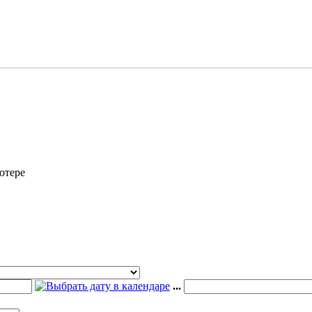
ютере
...