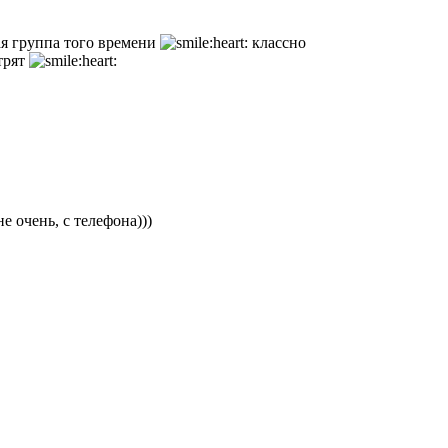
ая группа того времени
классно
отрят
е очень, с телефона)))