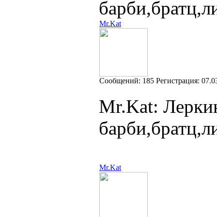
барби,братц,л
Mr.Kat
Cообщений:
185
Регистрация:
07.0
Mr.Kat: Лерки
барби,братц,л
Mr.Kat