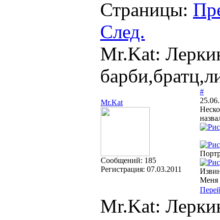
Страницы:
Пр
След.
Mr.Kat: Лерки
барби,братц,л
#
25.06
Mr.Kat
Неско
назва
Портр
Cообщений:
185
Регистрация:
07.03.2011
Извин
Меня 
Пере
Mr.Kat: Лерки