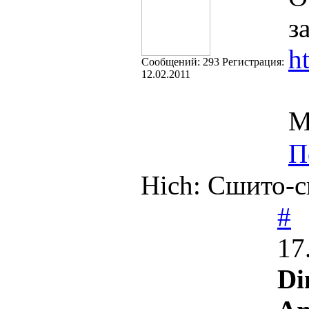
з
h
Cообщений:
293
Регистрация:
12.02.2011
М
П
Hich: Сшито-св
#
17
Di