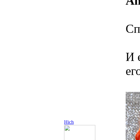
An
Сп
И 
ег
Hich