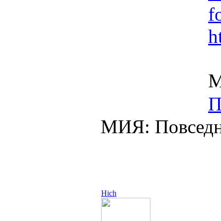
f
h
М
П
МИЯ: Повседн
Hich