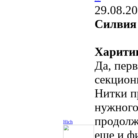
29.08.20
Силвия
Харити
Да, пер
секцион
Нитки п
нужного 
продолж
Hich
еще и ф