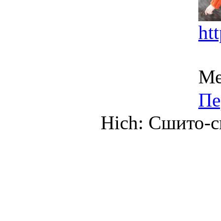
ht
Ме
Пе
Hich: Сшито-св