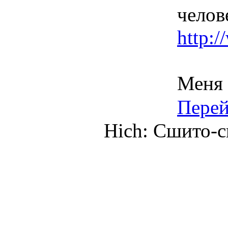
челов
http:/
Меня 
Пере
Hich: Сшито-св