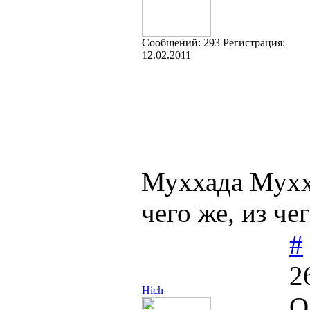
Cообщений:
293
Регистрация:
12.02.2011
Муххада Мухха
чего же, из че
#
2
Hich
О