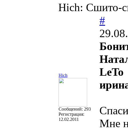
Hich: Сшито-св
#
29.08
Бони
Ната
LeTo
Hich
ирин
Спаси
Cообщений:
293
Регистрация:
12.02.2011
Мне н