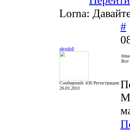
Lorna: Давайт
#
0
alexdoll
Irin
Вот 
П
Cообщений:
430
Регистрация:
26.01.2011
М
м
П