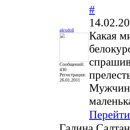
#
14.02.20
alexdoll
Какая м
белокур
спрашив
Cообщений:
430
прелест
Регистрация:
26.01.2011
Мужчина
маленьк
Перейти
Галина Салтано