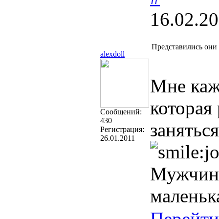
16.02.20
Представились они к
alexdoll
Мне каже
которая
Cообщений:
430
занятьс
Регистрация:
26.01.2011
Мужчина
маленьк
Перейти