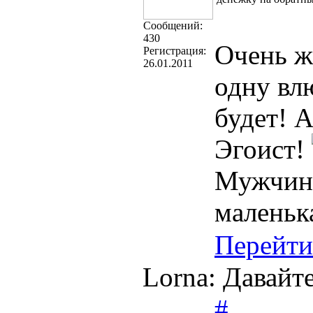
Cообщений:
430
Очень жа
Регистрация:
26.01.2011
одну вл
будет! А
Эгоист!
Мужчина
маленьк
Перейти
Lorna: Давайт
#