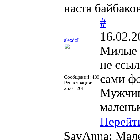
настя байбако
#
16.02.2
alexdoll
Милые 
не ссыл
сами ф
Cообщений:
430
Регистрация:
26.01.2011
Мужчина
маленьк
Перейт
SavAnna: Мале