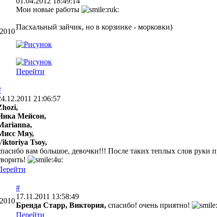
01.04.2012 18:49:14
Мои новые работы
Пасхальный зайчик, но в корзинке - морковки)
.2010
Перейти
#
24.12.2011 21:06:57
Zhozi,
Ника Мейсон,
Marianna,
Мисс Мяу,
Viktoriya Tsoy,
спасибо вам большое, девочки!!! После таких теплых слов руки п
творить!
Перейти
#
17.11.2011 13:58:49
.2010
Бренда Старр, Виктория,
спасибо! очень приятно!
Перейти