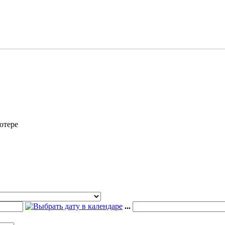
ютере
...