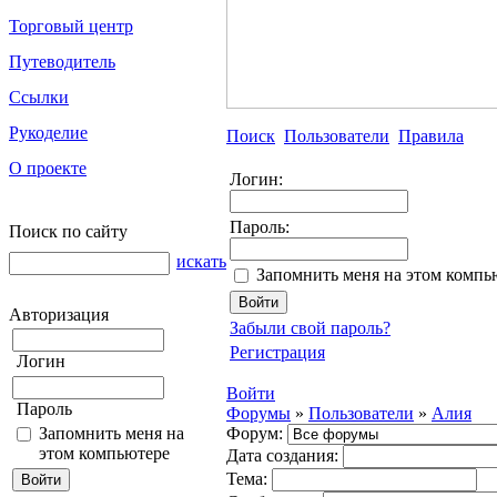
Торговый центр
Путеводитель
Ссылки
Рукоделие
Поиск
Пользователи
Правила
О проекте
Логин:
Пароль:
Поиск по сайту
искать
Запомнить меня на этом компь
Авторизация
Забыли свой пароль?
Регистрация
Логин
Войти
Пароль
Форумы
»
Пользователи
»
Алия
Запомнить меня на
Форум:
этом компьютере
Дата создания:
Тема: