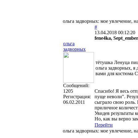
ольга задворных: мое увлечение, н
#
13.04.2018 00:12:20
fene4ka, Sept_embe
ольга
задворных
тётушка Ленуца пи
ольга задворных, я 
вами для костюма С
Cообщений:
1205
Спасибо! Я весь отп
Регистрация:
пуще неволи". Резул
06.02.2011
сыграло свою роль.
приличное количеств
Увидев результаты ко
Но, как вы верно за
Перейти
ольга задворных: мое увлечение, н