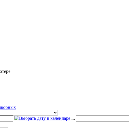
ютере
адворных
...