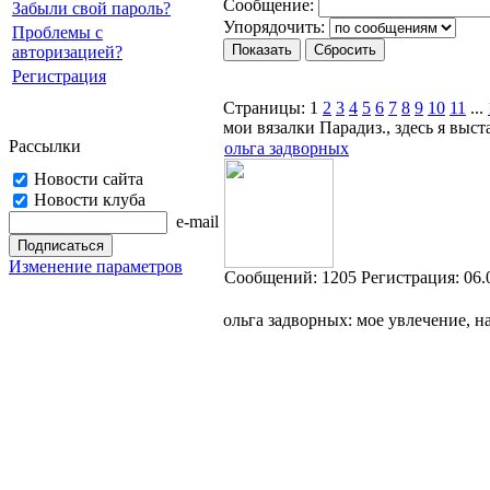
Cooбщение:
Забыли свой пароль?
Упорядочить:
Проблемы с
авторизацией?
Регистрация
Страницы:
1
2
3
4
5
6
7
8
9
10
11
...
мои вязалки Парадиз., здесь я выс
Рассылки
ольга задворных
Новости сайта
Новости клуба
e-mail
Изменение параметров
Cообщений:
1205
Регистрация:
06.
ольга задворных: мое увлечение, н