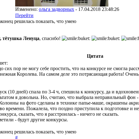
Изменено:
ольга задворных
-
17.04.2018 23:48:26
Перейти
аконец решилась показать, что умею
r, тётушка Ленуца
, спасибо!
Цитата
шет:
до сих пор не могу себе простить, что на конкурсе не смогла ра
нежная Королева. На самом деле это потрясающая работа! Очен
уск (10 дней) спала по 3-4 ч, спешила к конкурсу, да и вдохнове
ьтатом я довольна. Но, считаю, что выбрала неправильный фон -
 Колонны на фото сделаны в технике папье-маше, окрашены акри
о времени. Пожалела, что поздно приступила к подготовке и не
нкурса, сказать, что я расстроилась - ничего не сказать.
метили - будут другие конкурсы.
аконец решилась показать, что умею
#