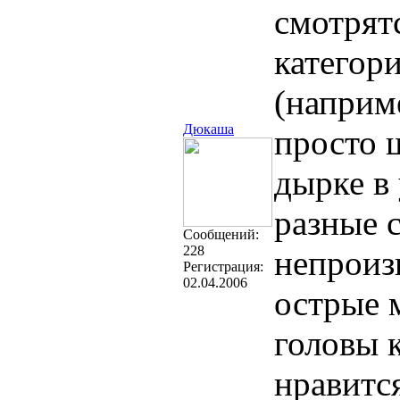
смотрятс
категор
(наприме
Дюкаша
просто 
дырке в 
разные с
Cообщений:
228
непроиз
Регистрация:
02.04.2006
острые 
головы 
нравитс