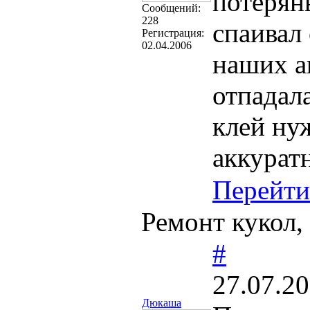
потерян
Cообщений:
228
спаивал
Регистрация:
02.04.2006
наших а
отпадал
клей нуж
аккурат
Перейти
Ремонт кукол,
#
27.07.20
Дюкаша