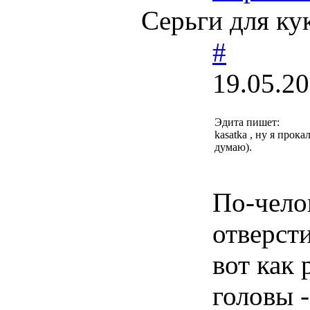
Серьги для кук
#
19.05.20
Эдита пишет:
kasatka , ну я прок
думаю).
По-челов
отверсти
вот как
головы -