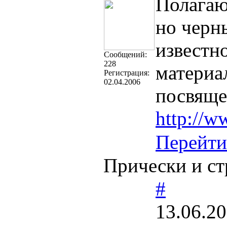
Полагаю
но черн
известно
Cообщений:
228
материал
Регистрация:
02.04.2006
посвяще
http://w
Перейти
Прически и ст
#
13.06.20