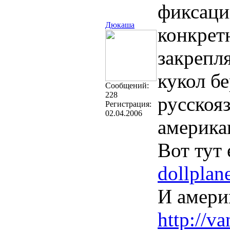
фиксаци
Дюкаша
конкрет
закрепл
кукол б
Cообщений:
228
русскоя
Регистрация:
02.04.2006
америка
Вот тут 
dollplan
И амери
http://va