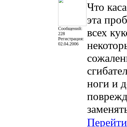
Что кас
эта проб
Cообщений:
всех кук
228
Регистрация:
некотор
02.04.2006
сожален
сгибате
ноги и д
поврежд
заменять
Перейти