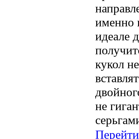
направл
именно 
идеале д
получит
кукол н
вставля
двойного
не гига
серьгам
Перейти