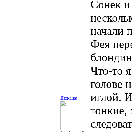
Сонек и
нескольк
начали 
Фея пер
блондин
Что-то я
голове 
иглой. И
Дюкаша
тонкие,
следоват