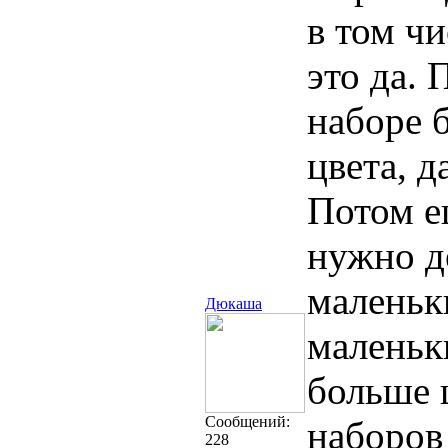
в том чи
это да. 
наборе б
цвета, д
Потом е
нужно д
маленьк
Дюкаша
маленьк
больше 
Cообщений:
наборов
228