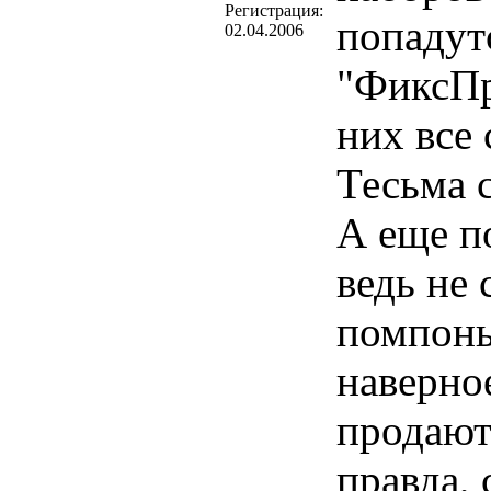
Регистрация:
попадут
02.04.2006
"ФиксПра
них все 
Тесьма с
А еще п
ведь не 
помпоны
наверное
продают
правда,