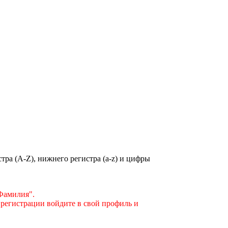
ра (A-Z), нижнего регистра (a-z) и цифры
"Фамилия".
 регистрации войдите в свой профиль и