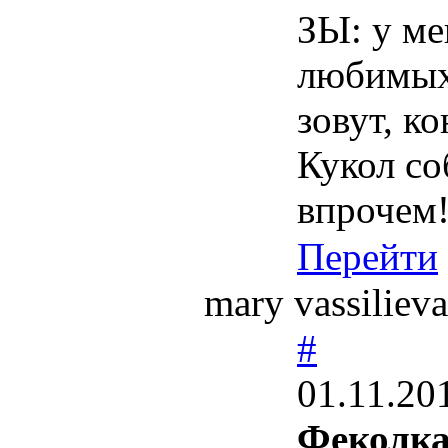
ЗЫ: у ме
любимых
зовут, к
Кукол соб
впрочем
Перейти
mary vassilie
#
01.11.20
Феколка