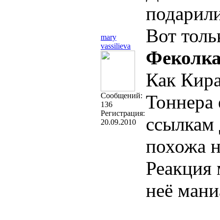
подарили
Вот толь
mary
vassilieva
Феколка
Как Кира
Cообщений:
Тоннера 
136
Регистрация:
ссылкам 
20.09.2010
похожа н
Реакция 
неё мани