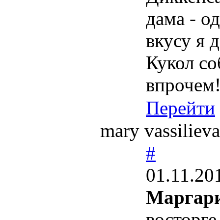
дама - о
вкусу я 
Кукол соб
впрочем
Перейти
mary vassilie
#
01.11.20
Маргари
восторге