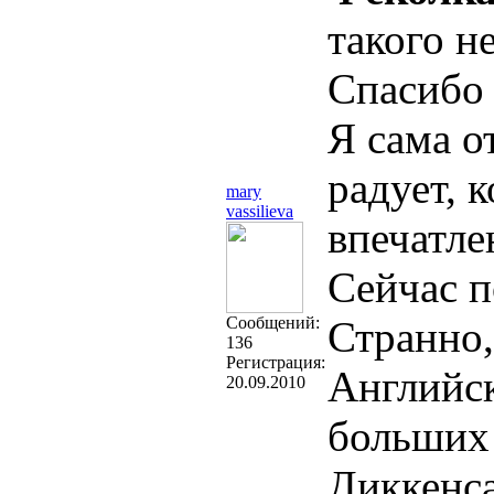
такого н
Спасибо
Я сама о
радует, 
mary
vassilieva
впечатле
Сейчас п
Cообщений:
Странно,
136
Регистрация:
Английск
20.09.2010
больших 
Диккенса