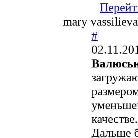
Перейт
mary vassilie
#
02.11.20
Валюськ
загружаю
размером
уменьшен
качестве
Дальше б