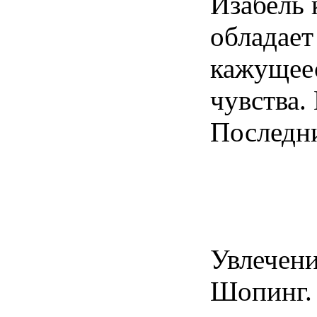
Изабель 
обладает
кажущеес
чувства.
Последни
Увлечени
Шопинг.