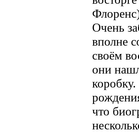
Флоренс)
Очень за
вполне с
своём во
они нашл
коробку.
рождения
что биог
нескольк