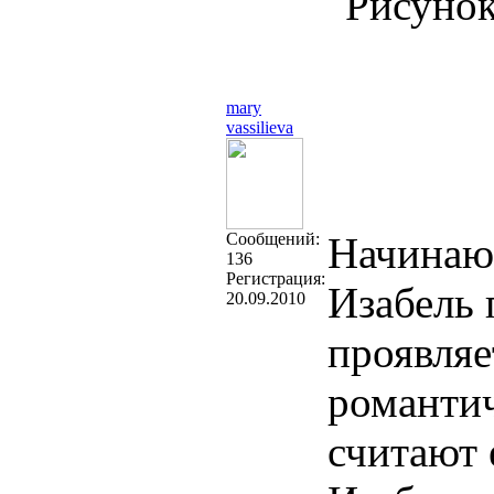
mary
vassilieva
Cообщений:
Начинающ
136
Регистрация:
Изабель 
20.09.2010
проявляе
романтич
считают 