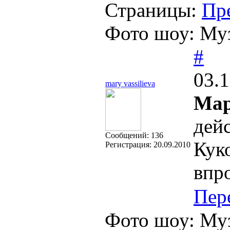
Страницы:
Пр
Фото шоу: Муз
#
03.1
mary vassilieva
Мар
дей
Cообщений:
136
Куко
Регистрация:
20.09.2010
впр
Пер
Фото шоу: Муз