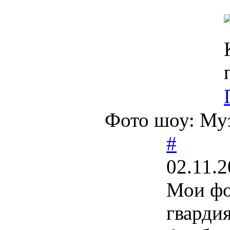
Фото шоу: Муз
#
02.11.2
Мои фо
гварди