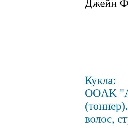
Джейн Фе
Кукла:
OOAK "Au
(тоннер)
волос, с