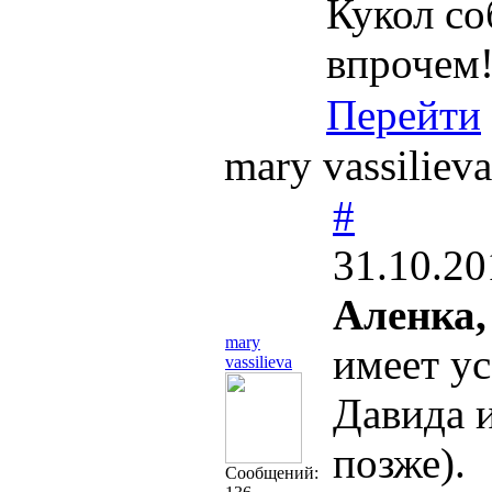
Кукол соб
впрочем
Перейти
mary vassilie
#
31.10.20
Аленка,
mary
имеет у
vassilieva
Давида и
позже).
Cообщений: