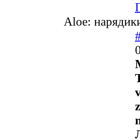
Aloe: нарядики
v