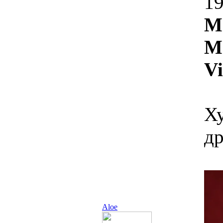
19
М
M
Vi
Ху
д
Aloe