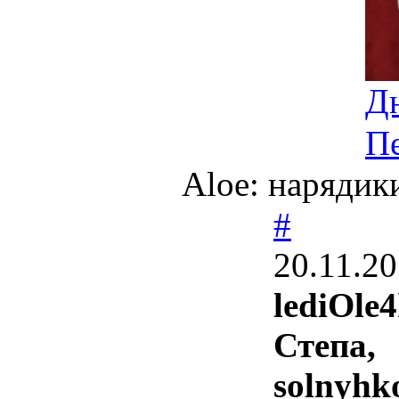
Д
П
Aloe: нарядики
#
20.11.20
lediOle4
Степа,
solnyhk