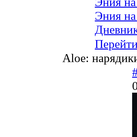
Эния на
Эния на
Дневни
Перейт
Aloe: нарядики