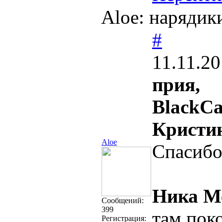
Aloe: нарядики
#
11.11.20
прия,
BlackCa
Кристин
Aloe
Спасиб
Ника М
Cообщений:
399
там пок
Регистрация: