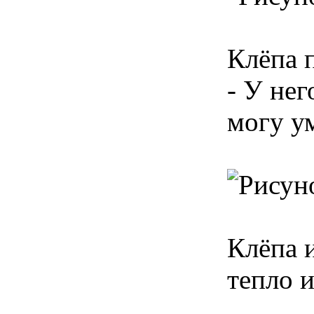
Клёпа п
- У нег
могу у
Клёпа 
тепло и