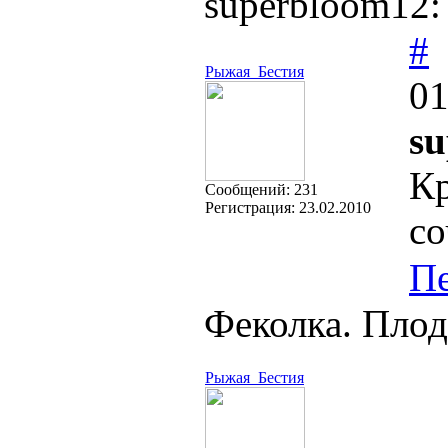
superbloom12
#
Рыжая_Бестия
01
su
Кр
Cообщений:
231
Регистрация:
23.02.2010
с
П
Феколка. Плод
Рыжая_Бестия