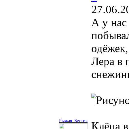
27.06.2
А у нас
побывал
одёжек,
Лера в 
снежинк
Рыжая_Бестия
Клёпа в