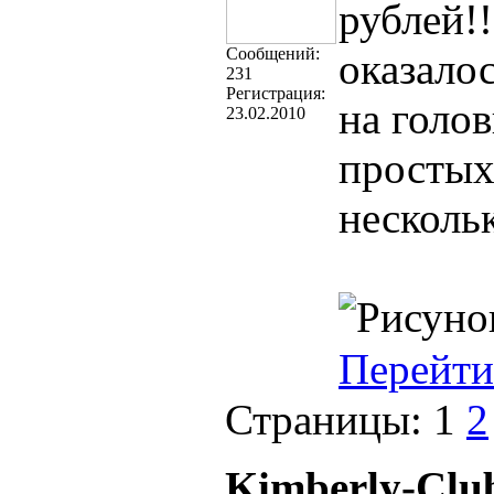
рублей!
Cообщений:
оказалос
231
Регистрация:
на голо
23.02.2010
простых
несколь
Перейти
Страницы:
1
2
Kimberly-Clu