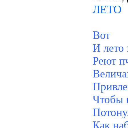
ЛЕТО
Вот
И лето 
Реют п
Велича
Привле
Чтобы 
Потону
Как наб