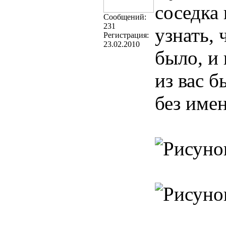
соседка 
Cообщений:
231
узнать, 
Регистрация:
23.02.2010
было, и 
из вас б
без име