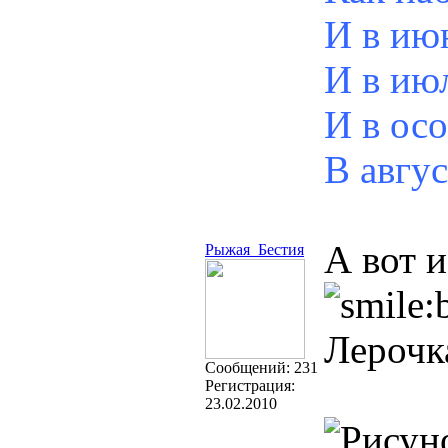
И в ию
И в ию
И в ос
В авгус
А вот 
Рыжая_Бестия
Лерочка
Cообщений:
231
Регистрация:
23.02.2010