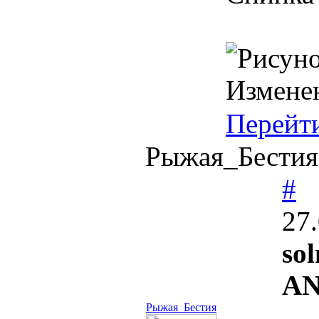
Измене
Перейт
Рыжая_Бестия
#
27
so
A
Рыжая_Бестия