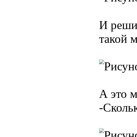
И реши
такой 
А это 
-Скольк