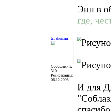
Энн в о
где, че
tat-shuman
Cообщений:
310
Регистрация:
06.12.2006
И для Д
"Соблаз
спасибо