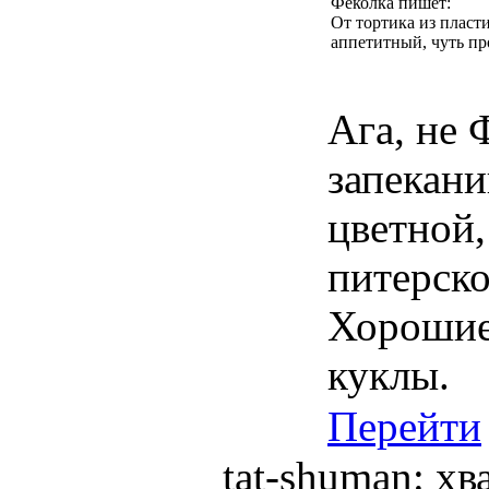
Феколка пишет:
От тортика из пласти
аппетитный, чуть про
Ага, не
запекани
цветной,
питерско
Хорошие 
куклы.
Перейти
tat-shuman: хв