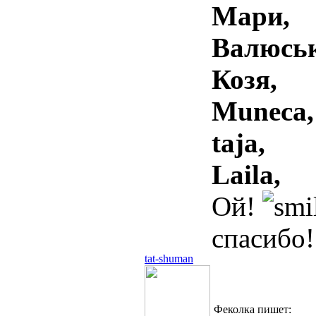
Мари,
Валюськ
Козя,
Muneca,
taja,
Laila,
Ой!
спасибо!
tat-shuman
Феколка пишет: