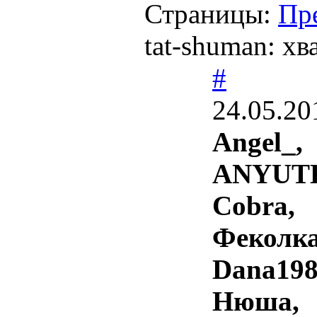
Страницы:
Пр
tat-shuman: хв
#
24.05.20
Angel_,
ANYUT
Cobra,
Феколка
Dana198
Нюша,