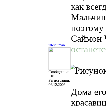
как всег
Мальчишк
поэтому
Саймон 
tat-shuman
останетс
Cообщений:
310
Регистрация:
06.12.2006
Дома ег
красави