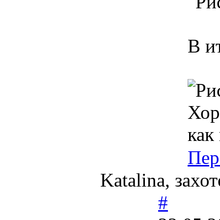
В и
Хор
как
Пер
Katalina, захо
#