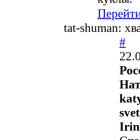
Перейт
tat-shuman: хв
#
22.
Рос
Нат
kat
sve
Irin