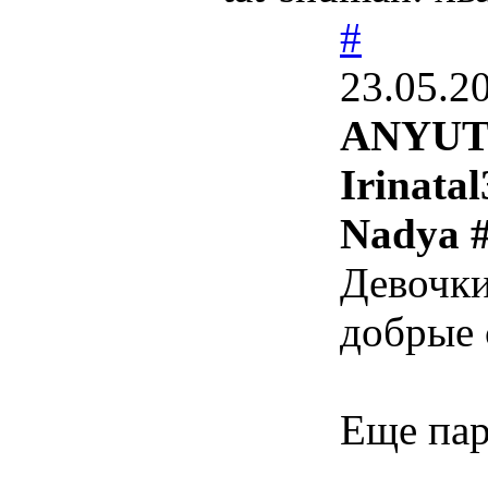
#
23.05.2
ANYUT
Irinatal
Nadya #
Девочк
добрые 
Еще пар