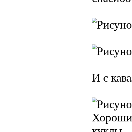
И с кав
Хорошие
куклы.