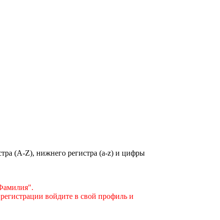
ра (A-Z), нижнего регистра (a-z) и цифры
"Фамилия".
 регистрации войдите в свой профиль и