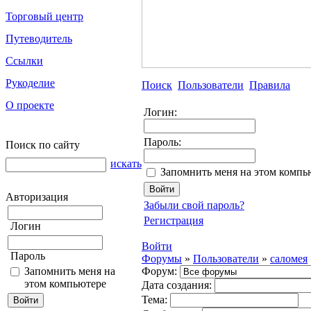
Торговый центр
Путеводитель
Ссылки
Рукоделие
Поиск
Пользователи
Правила
О проекте
Логин:
Пароль:
Поиск по сайту
искать
Запомнить меня на этом компь
Авторизация
Забыли свой пароль?
Регистрация
Логин
Войти
Пароль
Форумы
»
Пользователи
»
саломея
Запомнить меня на
Форум:
этом компьютере
Дата создания:
Тема: