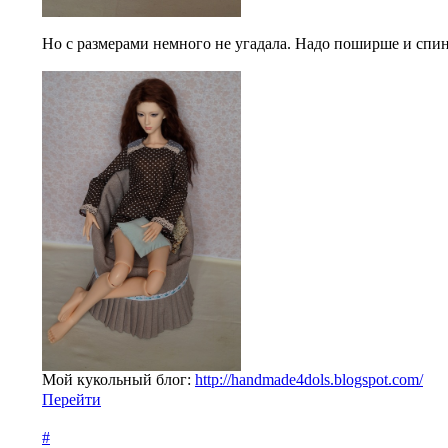
Но с размерами немного не угадала. Надо поширше и спин
Мой кукольный блог:
http://handmade4dols.blogspot.com/
Перейти
#