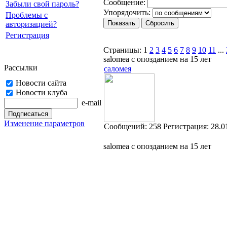
Cooбщение:
Забыли свой пароль?
Упорядочить:
Проблемы с
авторизацией?
Регистрация
Страницы:
1
2
3
4
5
6
7
8
9
10
11
...
salomea с опозданием на 15 лет
Рассылки
саломея
Новости сайта
Новости клуба
e-mail
Изменение параметров
Cообщений:
258
Регистрация:
28.0
salomea с опозданием на 15 лет