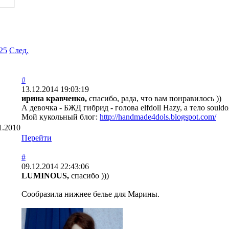
25
След.
#
13.12.2014 19:03:19
ирина кравченко,
спасибо, рада, что вам понравилось ))
А девочка - БЖД гибрид - голова elfdoll Hazy, а тело souldoll
Мой кукольный блог:
http://handmade4dols.blogspot.com/
1.2010
Перейти
#
09.12.2014 22:43:06
LUMINOUS,
спасибо )))
Сообразила нижнее белье для Марины.