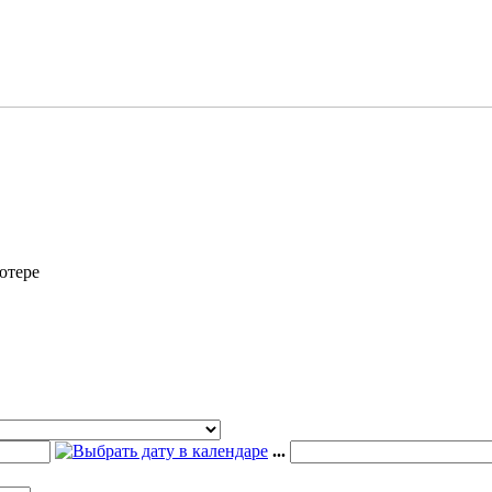
ютере
...