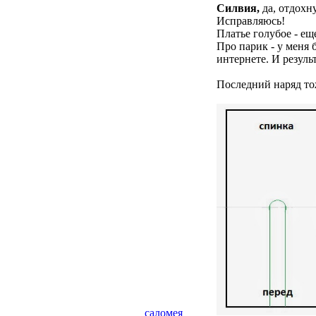
Силвия,
да, отдохн
Исправляюсь!
Платье голубое - ещ
Про парик - у меня 
интернете. И резуль
Последний наряд то
саломея