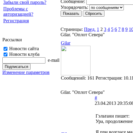
Cooбщение:
Забыли свой пароль?
Упорядочить:
Проблемы с
авторизацией?
Регистрация
Страницы:
Пред.
1
2
3
4
5
6
7
8
9
1
Gilar. "Оплот Севера"
Рассылки
Gilar
Новости сайта
Новости клуба
e-mail
Изменение параметров
Cообщений:
161
Регистрация:
10.1
Gilar. "Оплот Севера"
#
23.04.2013 20:35:0
Гэльтани пишет:
Ура, продолжение
Я при возгласе ма