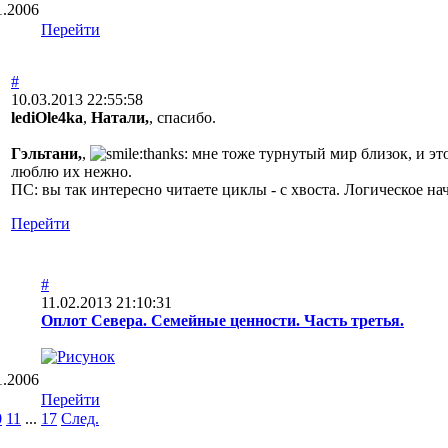
1.2006
Перейти
#
10.03.2013 22:55:58
lediOle4ka
,
Натали,
, спасибо.
Гэльтани,
,
мне тоже турнутый мир близок, и это
люблю их нежно.
ПС: вы так интересно читаете циклы - с хвоста. Логическое на
Перейти
#
11.02.2013 21:10:31
Оплот Севера. Семейные ценности. Часть третья.
1.2006
Перейти
0
11
...
17
След.