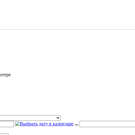
ютере
...