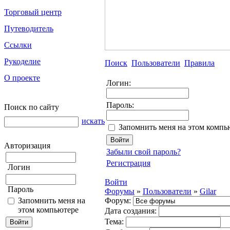
Торговый центр
Путеводитель
Ссылки
Рукоделие
Поиск
Пользователи
Правила
О проекте
Логин:
Пароль:
Поиск по сайту
искать
Запомнить меня на этом компь
Авторизация
Забыли свой пароль?
Регистрация
Логин
Войти
Пароль
Форумы
»
Пользователи
»
Gilar
Запомнить меня на
Форум:
этом компьютере
Дата создания:
Тема: