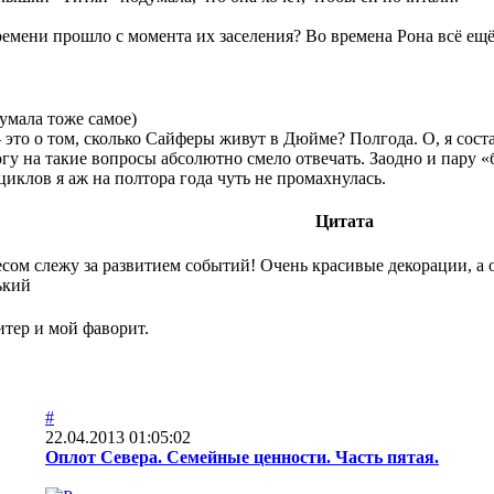
ремени прошло с момента их заселения? Во времена Рона всё ещё
умала тоже самое)
это о том, сколько Сайферы живут в Дюйме? Полгода. О, я сос
огу на такие вопросы абсолютно смело отвечать. Заодно и пару 
иклов я аж на полтора года чуть не промахнулась.
Цитата
сом слежу за развитием событий! Очень красивые декорации, а о
ький
итер и мой фаворит.
#
22.04.2013 01:05:02
Оплот Севера. Семейные ценности. Часть пятая.