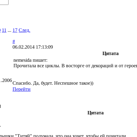
0
11
...
17
След.
#
06.02.2014 17:13:09
Цитата
nemesida пишет:
Прочитала все циклы. В восторге от декораций и от герое
1.2006
Спасибо. Да, будет. Неспешное такое))
Перейти
8
Цитата
.
лышки "Титяй" подумала, что она хочет, чтобы ей почитали.