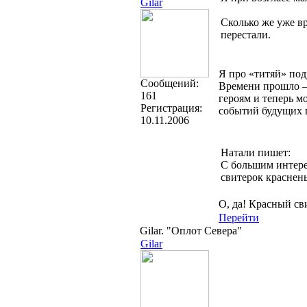
Gilar
Сколько же уже в
перестали.
Я про «титяй» под
Cообщений:
Времени прошло – 
161
героям и теперь м
Регистрация:
событий будущих ц
10.11.2006
Натали пишет:
С большим интере
свитерок краснен
О, да! Красный св
Перейти
Gilar. "Оплот Севера"
Gilar