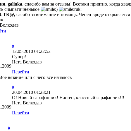
я, galinka
, спасибо вам за отзывы! Всетаки приятно, когда хвал
ать симпатичненькое
UTK@,
сасибо за внимание и помощь. Чепец вроде открывается т
к...
 Волкодав
йти
#
12.05.2010 01:22:52
Супер!
Ната Волкодав
1.2009
Перейти
Моё вязание или с чего все началось
#
20.04.2010 01:28:21
О! Новый сарафанчик! Настен, классный сарафанчик!!!
Ната Волкодав
1.2009
Перейти
#