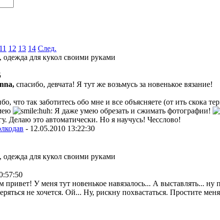
11
12
13
14
След.
, одежда для кукол своими руками
5
nna,
спасибо, девчата! Я тут же возьмусь за новенькое вязание!
ибо, что так заботитесь обо мне и все объясняете (от ить скока т
умею
Я даже умею обрезать и сжимать фотографии!
у. Делаю это автоматически. Но я научусь! Чесслово!
олкодав
-
12.05.2010 13:22:30
, одежда для кукол своими руками
0:57:50
м привет! У меня тут новенькое навязалось... А выставлять... ну
еряться не хочется. Ой... Ну, рискну похвастаться. Простите мен