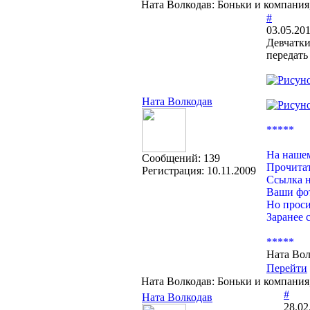
Ната Волкодав: Боньки и компания
#
03.05.201
Девчатки
передать
Ната Волкодав
*****
На нашем
Cообщений:
139
Прочитат
Регистрация:
10.11.2009
Ссылка н
Ваши фот
Но проси
Заранее 
*****
Ната Вол
Перейти
Ната Волкодав: Боньки и компания
#
Ната Волкодав
28.02