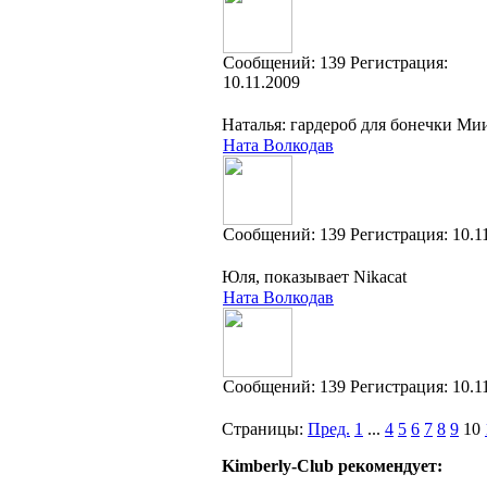
Cообщений:
139
Регистрация:
10.11.2009
Наталья: гардероб для бонечки Ми
Ната Волкодав
Cообщений:
139
Регистрация:
10.1
Юля, показывает Nikacat
Ната Волкодав
Cообщений:
139
Регистрация:
10.1
Страницы:
Пред.
1
...
4
5
6
7
8
9
10
Kimberly-Club рекомендует: