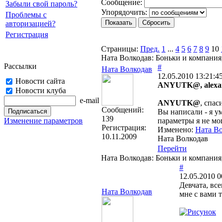
Cooбщение:
Забыли свой пароль?
Упорядочить:
Проблемы с
авторизацией?
Регистрация
Страницы:
Пред.
1
...
4
5
6
7
8
9
10
Ната Волкодав: Боньки и компания
Рассылки
#
Ната Волкодав
12.05.2010 13:21:4
Новости сайта
ANYUTK@, alexa
Новости клуба
e-mail
ANYUTK@
, спас
Cообщений:
Вы написали - я 
139
Изменение параметров
параметры я не мог
Регистрация:
Изменено:
Ната В
10.11.2009
Ната Волкодав
Перейти
Ната Волкодав: Боньки и компания
#
12.05.2010 0
Девчата, все
Ната Волкодав
мне с вами т