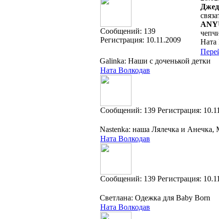
Джеди
связ
ANY
Cообщений:
139
чепчи
Регистрация:
10.11.2009
Ната
Пере
Galinka: Наши с доченькой детки
Ната Волкодав
Cообщений:
139
Регистрация:
10.1
Nastenka: наша Лялечка и Анечка, 
Ната Волкодав
Cообщений:
139
Регистрация:
10.1
Светлана: Одежка для Baby Born
Ната Волкодав