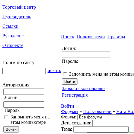
Торговый центр
Путеводитель
Ссылки
Рукоделие
Поиск
Пользователи
Правила
О проекте
Логин:
Пароль:
Поиск по сайту
искать
Запомнить меня на этом компь
Авторизация
Забыли свой пароль?
Регистрация
Логин
Войти
Пароль
Форумы
»
Пользователи
»
Ната Во
Запомнить меня на
Форум:
этом компьютере
Дата создания:
Тема: