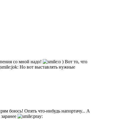
ерпения со мной надо!
) Вот то, что
Но вот выставлять нужные
 прям боюсь! Опять что-нибудь напортачу... А
я заранее