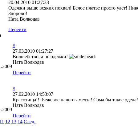
20.04.2010 01:27:33
Одежки выше всяких похвал! Белое платье просто улет! Нико
Здорово!
Ната Волкодав
Перейти
и
#
27.03.2010 01:27:27
Волшебство, а не одежки!
Ната Волкодав
1.2009
Перейти
#
27.02.2010 14:53:07
Красотища!!! Бежевое пальто - мечта! Сама бы такое одела!
Ната Волкодав
1.2009
Перейти
11
12
13
14
След.