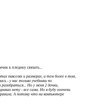
чик к пледику связать...
их пикселях и размерах, а тем более в том,
сь - у нас только учебники по
разобраться... Но у меня 2 дочки,
иках нету - все сама. Но я буду ооочень
правила. А потому что на компьютере