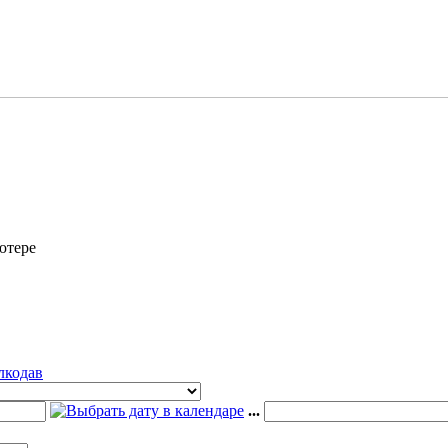
ютере
лкодав
...