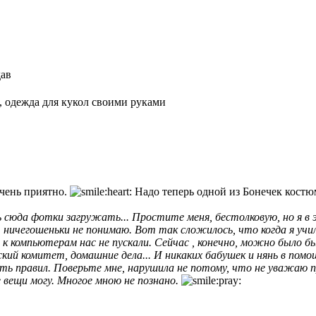
дав
, одежда для кукол своими руками
очень приятно.
Надо теперь одной из Бонечек костюм
 сюда фотки загружать... Простите меня, бестолковую, но я в эт
, ничегошеньки не понимаю. Вот так сложилось, что когда я учила
к компьютерам нас не пускали. Сейчас , конечно, можно было бы 
ий комитет, домашние дела... И никаких бабушек и нянь в помощн
ть правил. Поверьте мне, нарушила не потому, что не уважаю 
вещи могу. Многое мною не познано.