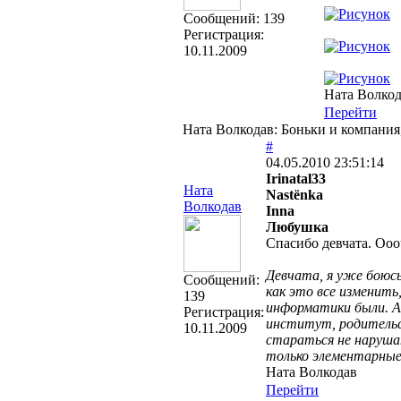
Cообщений:
139
Регистрация:
10.11.2009
Ната Волко
Перейти
Ната Волкодав: Боньки и компания
#
04.05.2010 23:51:14
Irinatal33
Ната
Nastёnka
Волкодав
Inna
Любушка
Спасибо девчата. Оо
Девчата, я уже боюсь
Cообщений:
как это все изменить
139
информатики были. А 
Регистрация:
институт, родительск
10.11.2009
стараться не наруша
только элементарные 
Ната Волкодав
Перейти