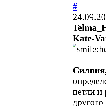
#
24.09.20
Telma_
Kate-Van
Силвия
определ
петли и
другого