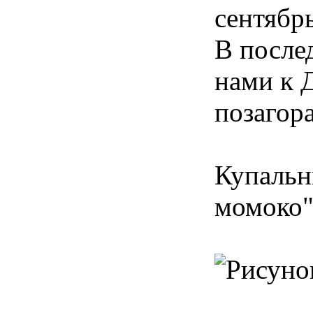
сентябр
В после
нами к 
позагора
Купальн
момоко"