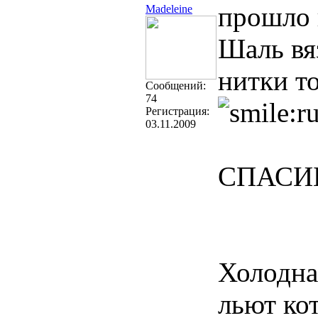
прошло 
Madeleine
Шаль вя
нитки т
Cообщений:
74
Регистрация:
03.11.2009
СПАСИБО
Холодна
льют кот