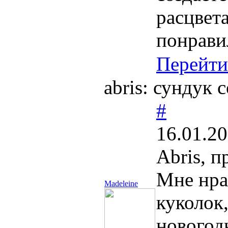
расцвет
понрави
Перейти
abris: сундук 
#
16.01.20
Abris, 
Мне нра
Madeleine
куколок,
новогод