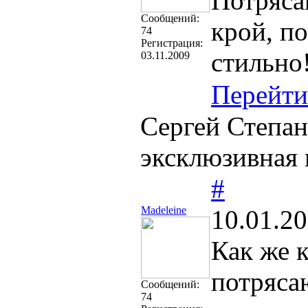
Потряса
Cообщений:
крой, по
74
Регистрация:
стильно
03.11.2009
Перейти
Сергей Степан
эксклюзивная 
#
Madeleine
10.01.20
Как же к
потряса
Cообщений:
74