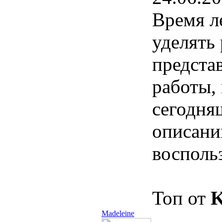
Время л
уделять
предста
работы, 
сегодня
описани
восполь
Топ от
K
Madeleine