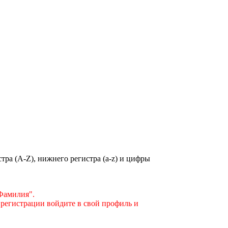
ра (A-Z), нижнего регистра (a-z) и цифры
"Фамилия".
 регистрации войдите в свой профиль и