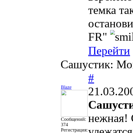
темка та
останови
FR"
Перейти
Сашустик: Мо
#
Blaze
21.03.20
Сашуст
нежная! 
Cообщений:
374
улежатся
Регистрация: