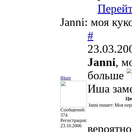
Перей
Janni: моя ку
#
23.03.20
Janni
, м
больше
Blaze
Иша заме
Ци
Janni пишет: Моя пер
Cообщений:
374
Регистрация:
вероятно
23.10.2006