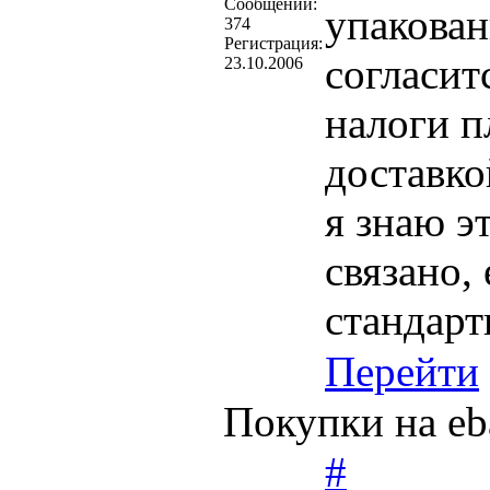
Cообщений:
упакован
374
Регистрация:
согласит
23.10.2006
налоги п
доставко
я знаю э
связано,
стандарт
Перейти
Покупки на eb
#