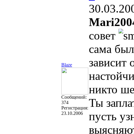
30.03.20
Mari200
совет
сама был
зависит 
Blaze
настойчи
никто ше
Cообщений:
Ты запла
374
Регистрация:
пусть уз
23.10.2006
выясняют