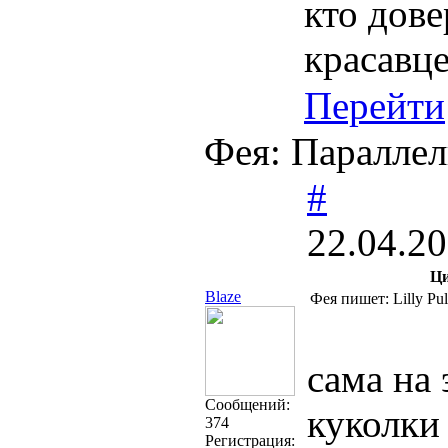
кто дов
красавц
Перейти
Фея: Параллел
#
22.04.20
Ци
Blaze
Фея пишет: Lilly Pul
сама на 
Cообщений:
куколки 
374
Регистрация: