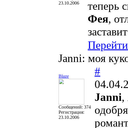
теперь 
23.10.2006
Фея
, о
застави
Перейти
Janni: моя ку
#
Blaze
04.04.
Janni
,
одобря
Cообщений:
374
Регистрация:
23.10.2006
роман