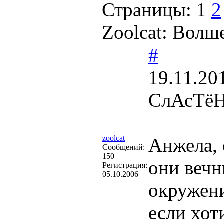
Страницы:
1
2
Zoolcat: Волш
#
19.11.20
СлАсТёНа.
zoolcat
Анжела, 
Cообщений:
150
они вечны
Регистрация:
05.10.2006
окружени
если хот