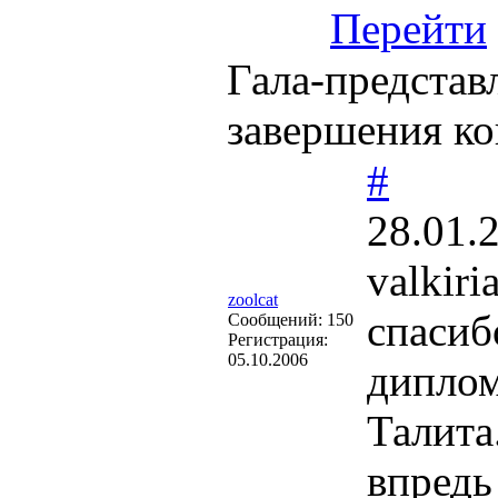
Перейти
Гала-представ
завершения ко
#
28.01.
valkiri
zoolcat
спасиб
Cообщений:
150
Регистрация:
05.10.2006
дипло
Талита
впредь