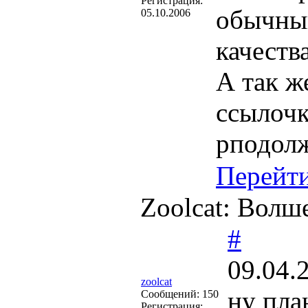
Регистрация:
обычный
05.10.2006
качеств
А так ж
ссылочк
рподолж
Перейт
Zoolcat: Волш
#
09.04.
zoolcat
ну пла
Cообщений:
150
Регистрация: