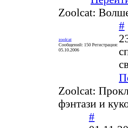
Zoolcat: Волш
#
2
zoolcat
Cообщений:
150
Регистрация:
с
05.10.2006
с
П
Zoolcat: Прок
фэнтази и кук
#