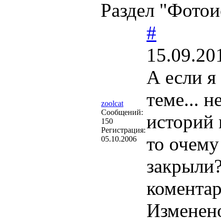
Раздел "Фотои
#
15.09.20
А если я
теме... 
zoolcat
Cообщений:
историй 
150
Регистрация:
то очему
05.10.2006
закрыли?
комента
Изменен