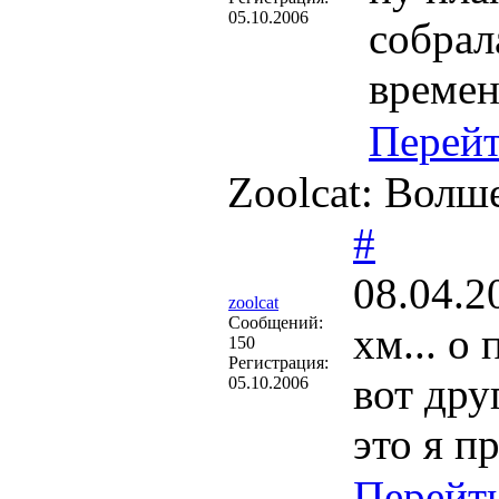
05.10.2006
собрала
времен
Перей
Zoolcat: Волш
#
08.04.2
zoolcat
Cообщений:
хм... о
150
Регистрация:
вот дру
05.10.2006
это я п
Перейт