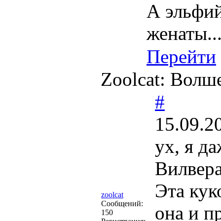
А эльфий
женаты...
Перейти
Zoolcat: Волш
#
15.09.2
ух, я да
Вилвера
Эта кук
zoolcat
Cообщений:
она и п
150