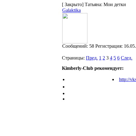
[
Закрыто
]
Татьяна: Мои детки
Galaktika
Cообщений:
58
Регистрация:
16.05
Страницы:
Пред.
1
2
3
4
5
6
След.
Kimberly-Club рекомендует:
http://vk