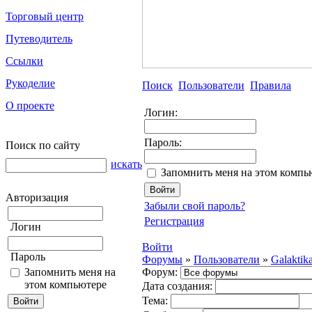
Торговый центр
Путеводитель
Ссылки
Рукоделие
Поиск
Пользователи
Правила
О проекте
Логин:
Пароль:
Поиск по сайту
искать
Запомнить меня на этом компь
Авторизация
Забыли свой пароль?
Регистрация
Логин
Войти
Пароль
Форумы
»
Пользователи
»
Galaktik
Запомнить меня на
Форум:
этом компьютере
Дата создания:
Тема: