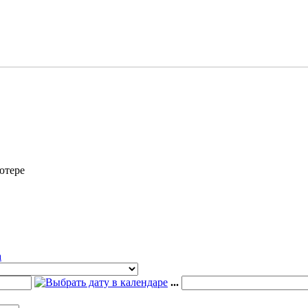
ютере
a
...