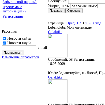
Cooбщение:
Забыли свой пароль?
Упорядочить:
Проблемы с
авторизацией?
Регистрация
Страницы:
Пред.
1
2
3
4
5
6
След.
Lubagoluba:Мои маленькие
Рассылки
Galaktika
Новости сайта
Новости клуба
e-mail
Изменение параметров
Cообщений:
58
Регистрация:
16.05.2009
Юлёк: Здравствуйте, я - Люси!, Пр
Galaktika
Cообщений:
58
Регистрация:
16.05