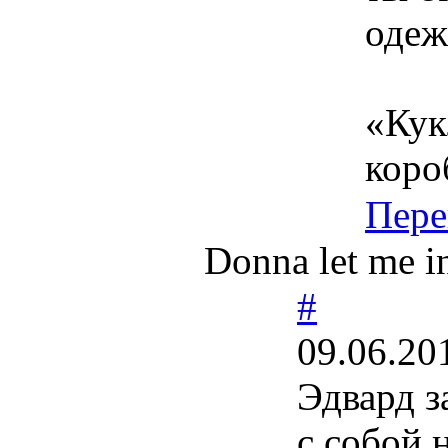
одеж
«Кук
коро
Пере
Donna let me in
#
09.06.20
Эдвард з
с собой 