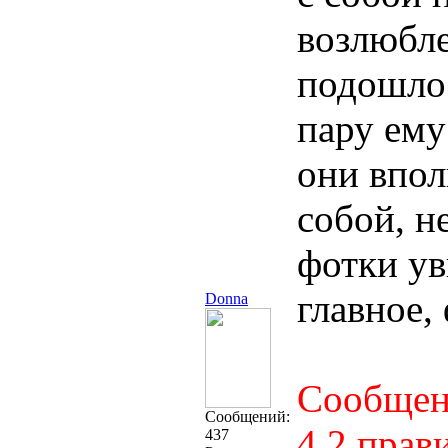
возлюбле
подошло
пару ему
они впол
собой, н
фотки ув
главное,
Donna
Сообщени
Cообщений:
4.2 прав
437