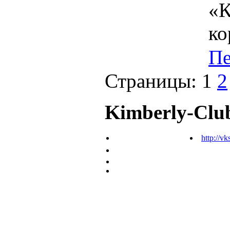
«К
ко
Пе
Страницы:
1
2
Kimberly-Clu
http://vk