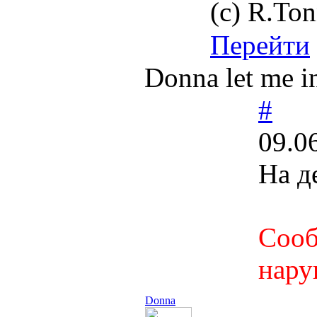
(с) R.Ton
Перейти
Donna let me in
#
09.0
На д
Сооб
нару
Donna