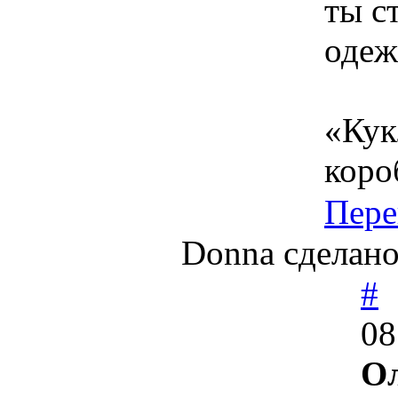
ты с
одеж
«Кук
коро
Пере
Donna сделано
#
08
Ол