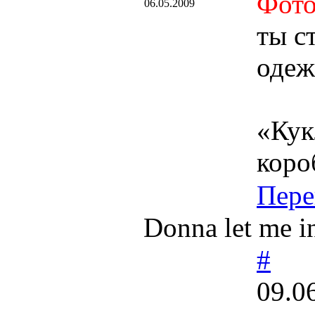
Фото
06.05.2009
ты с
одеж
«Кук
коро
Пере
Donna let me in
#
09.0