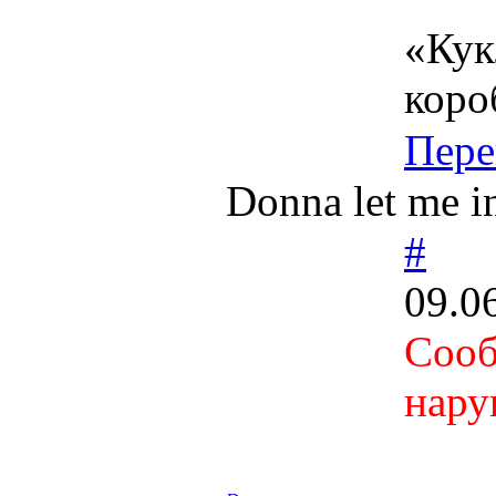
«Кук
коро
Пере
Donna let me in
#
09.0
Сооб
нару