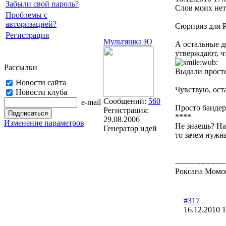
Забыли свой пароль?
Слов моих нет
Проблемы с
авторизацией?
Сюрприз для Р
Регистрация
Мультяшка Ю
А остальные д
утверждают, ч
Рассылки
Выдали просто
Новости сайта
Чувствую, ост
Новости клуба
Сообщений:
560
e-mail
Просто бандер
Регистрация:
****
29.08.2006
Изменение параметров
Не знаешь? Най
Генератор идей
то зачем нужн
--------------------
Роксана Момок
#317
16.12.2010 1