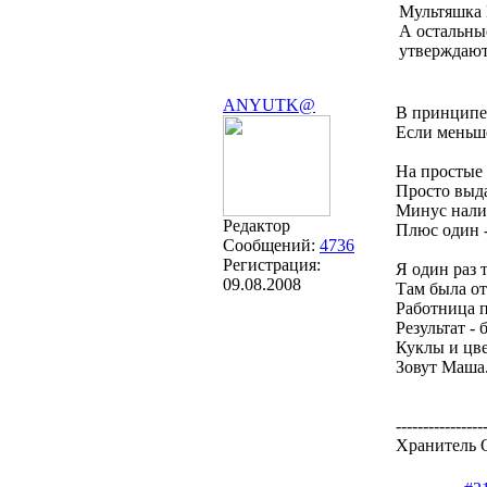
Мультяшка
А остальны
утверждают,
ANYUTK@
В принципе 
Если меньше
На простые 
Просто выда
Минус налиц
Редактор
Плюс один -
Сообщений:
4736
Регистрация:
Я один раз 
09.08.2008
Там была от
Работница п
Результат -
Куклы и цв
Зовут Маша.
----------------
Хранитель О