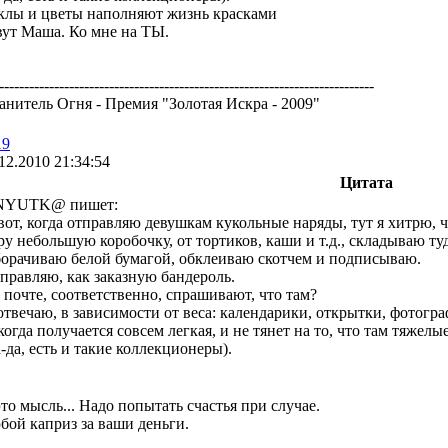
клы и цветы наполняют жизнь красками
вут Маша. Ко мне на ТЫ.
---------------------------------------------------------------------------
анитель Огня - Премия "Золотая Искра - 2009"
19
12.2010 21:34:54
Цитата
NYUTK@ пишет:
вот, когда отправляю девушкам кукольные наряды, тут я хитрю, 
ру небольшую коробочку, от тортиков, каши и т.д., складываю туд
орачиваю белой бумагой, обклеиваю скотчем и подписываю.
правляю, как заказную бандероль.
 почте, соответственно, спрашивают, что там?
отвечаю, в зависимости от веса: календарики, открытки, фотогра
когда получается совсем легкая, и не тянет на то, что там тяже
а-да, есть и такие коллекционеры).
то мысль... Надо попытать счастья при случае.
бой каприз за ваши деньги.