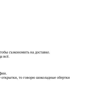
чтобы съэкономить на доставке.
а всё.
фии.
лые открытки, то говорю шоколадные обертки