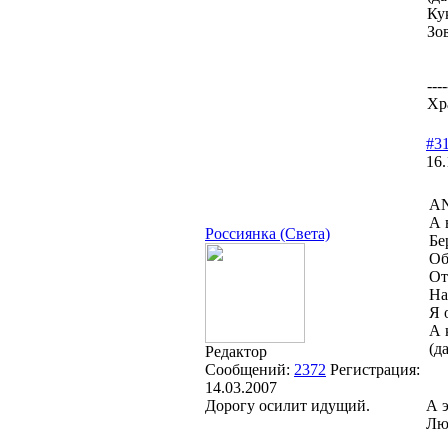
Ку
Зо
----
Хр
#3
16.
A
А 
Россиянка (Света)
Бе
Об
От
На
Я 
А 
(д
Редактор
Сообщений:
2372
Регистрация:
14.03.2007
Дорогу осилит идущий.
А э
Лю