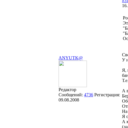
#3
16.
Ро
Эт
"Б
"Б
Ос
Св
ANYUTK@
У 
Я,
ба
Т.
Редактор
А 
Сообщений:
4736
Регистрация:
Бе
09.08.2008
Об
От
На
Я 
А 
(да