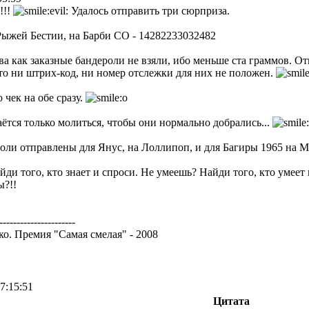
!!!
Удалось отправить три сюрприза.
ыжей Бестии, на Барби СО - 14282233032482
ва как заказные бандероли не взяли, ибо меньше ста граммов. О
то ни штрих-код, ни номер отслежки для них не положен.
 чек на обе сразу.
аётся только молиться, чтобы они нормально добрались...
оли отправлены для Янус, на Лоллипоп, и для Багиры 1965 на М
ди того, кто знает и спроси. Не умеешь? Найди того, кто умеет 
ы?!!
----------------------
о. Премия "Самая смелая" - 2008
7:15:51
Цитата