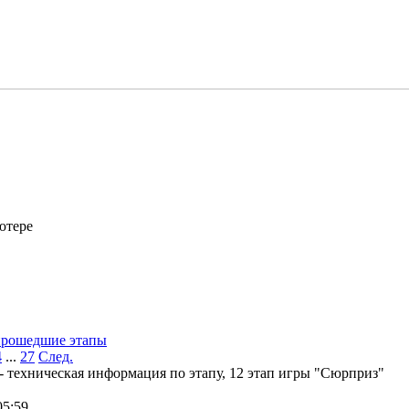
ютере
прошедшие этапы
4
...
27
След.
 - техническая информация по этапу, 12 этап игры "Сюрприз"
05:59