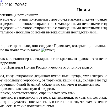
18
12.2010 17:29:57
Цитата
ссиянка (Света) пишет:
о еще что... наша почтовичка строго букве закона следует - банде
андероль - почтовое отправление с малоценными печатными из
андероль - почтовое отправление с малоценными печатными из
тальное - посылка со всеми вытекающими последствиями....
ета, все правильно, они следуют Правилам, которые прописаны.
нас на почте точно также
.
 как коллекционер календариков и открыток, отправляю эти печ
ндеролями.
е. по Правилам Почты России имею на это полное право.
вот, когда отправляю девушкам кукольные наряды, тут я хитрю, ч
ру небольшую коробочку, от тортиков, каши и т.д., складываю туд
орачиваю белой бумагой, обклеиваю скотчем и подписываю.
правляю, как заказную бандероль.
 почте, соответственно, спрашивают, что там?
отвечаю, в зависимости от веса: календарики, открытки, фотогра
когда получается совсем легкая, и не тянет на то, что там тяже
-да, есть и такие коллекционеры).