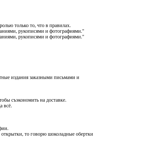
ролью только то, что в правилах.
даниями, рукописями и фотографиями."
даниями, рукописями и фотографиями."
атные издания заказными письмами и
тобы съэкономить на доставке.
а всё.
фии.
лые открытки, то говорю шоколадные обертки