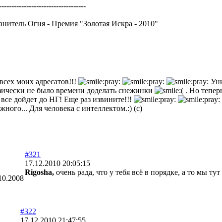
-----------------------------------
анитель Огня - Премия "Золотая Искра - 2010"
сех моих адресатов!!!
Уни
изически не было времени доделать снежинки
. Но теперь
 все дойдет до НГ! Еще раз извините!!!
ного... Для человека с интеллектом.:) (с)
#321
17.12.2010 20:05:15
Rigosha,
очень рада, что у тебя всё в порядке, а то мы ту
10.2008
#322
17.12.2010 21:47:55