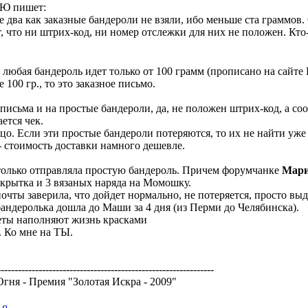
 Ю пишет:
е два как заказные бандероли не взяли, ибо меньше ста граммов
 что ни штрих-код, ни номер отслежки для них не положен. Кто-
любая бандероль идет только от 100 грамм (прописано на сайте
 100 гр., то это заказное письмо.
письма и на простые бандероли, да, не положен штрих-код, а со
ется чек.
о. Если эти простые бандероли потеряются, то их не найти уж
 стоимость доставки намного дешевле.
только отправляла простую бандероль. Причем форумчанке
Мари
крытка и 3 вязаных наряда на Момошку.
очты заверила, что дойдет нормально, не потеряется, просто выд
 бандеролька дошла до Маши за 4 дня (из Перми до Челябинска).
еты наполняют жизнь красками
 Ко мне на ТЫ.
---------------------------------------------------------------
гня - Премия "Золотая Искра - 2009"