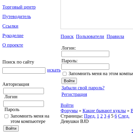
Торговый центр
Путеводитель
Ссылки
Рукоделие
Поиск
Пользователи
Правила
О проекте
Логин:
Пароль:
Поиск по сайту
искать
Запомнить меня на этом компь
Авторизация
Забыли свой пароль?
Регистрация
Логин
Войти
Пароль
Форумы
»
Какие бывают куклы
»
B
Запомнить меня на
Страницы:
Пред.
1
2
3
4
5
6
След.
этом компьютере
Девушки BJD