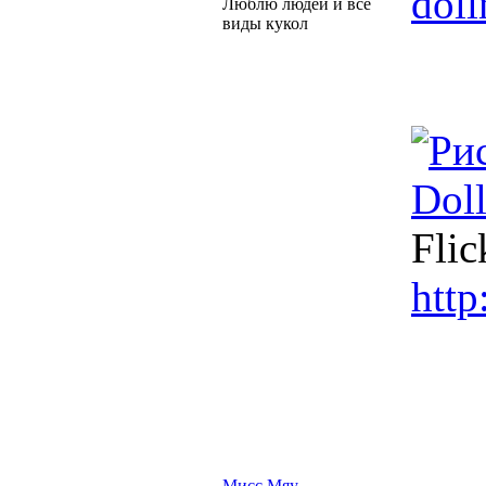
doll
Люблю людей и все
виды кукол
Doll
Flic
http
Мисс Мяу