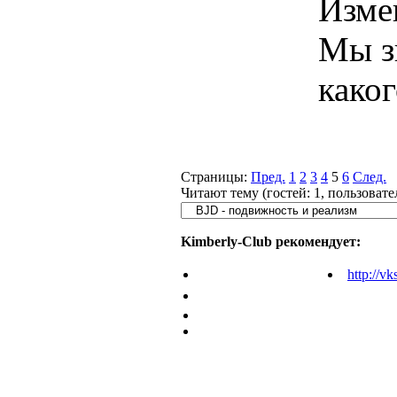
Изме
Мы з
како
Страницы:
Пред.
1
2
3
4
5
6
След.
Читают тему (гостей:
1
, пользоват
Kimberly-Club рекомендует:
http://vk