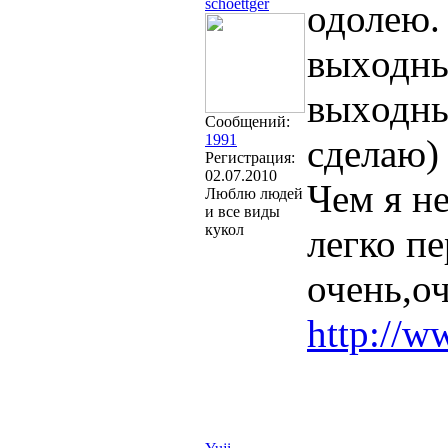
schoettger
одолею.
выxодны
выxодны
Сообщений:
1991
сделаю)
Регистрация:
02.07.2010
Чем я н
Люблю людей
и все виды
кукол
легко пе
очень,о
http://w