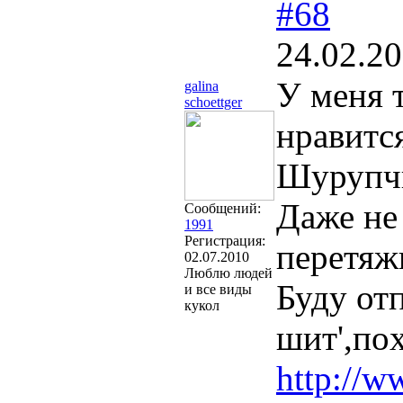
#68
24.02.20
У меня 
galina
schoettger
нравится
Шурупчи
Даже не 
Сообщений:
1991
Регистрация:
перетяж
02.07.2010
Люблю людей
Буду отп
и все виды
кукол
шит',по
http://w