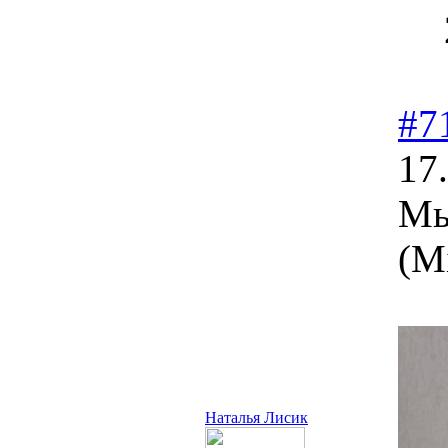
#7
17
Мы
(M
Наталья Лисик