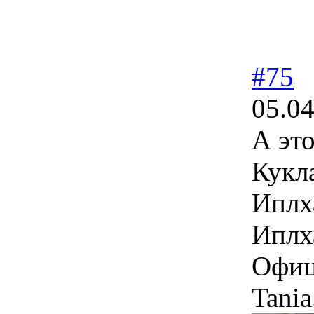
#75
05.04
А эт
Кукл
Иплх
Иплх
Офици
Tania