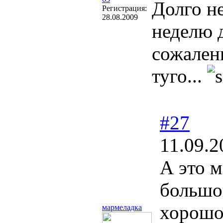
Долго не
Регистрация:
28.08.2009
неделю д
сожалени
туго...
#27
11.09.2
А это м
большо
хорошо
мармеладка