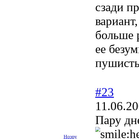
сзади пр
вариант,
больше р
ее безу
пушисты
#23
11.06.20
Пару дне
Ноэру