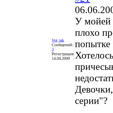
06.06.20
У мойей 
плохо пр
Vot_tak
попытке 
Сообщений:
3
Хотелось
Регистрация:
14.04.2009
причесы
недостат
Девочки,
серии"?