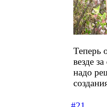
Теперь о
везде за
надо ре
создания
#21