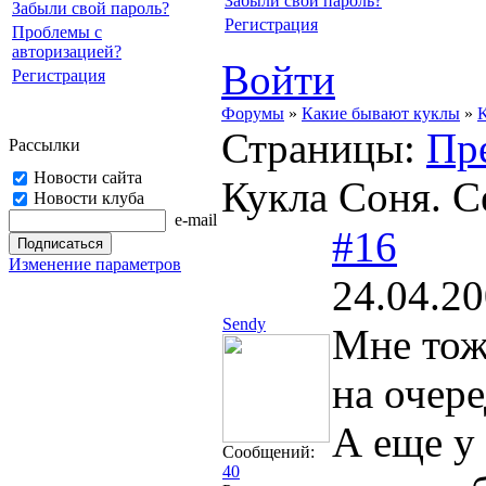
Забыли свой пароль?
Забыли свой пароль?
Регистрация
Проблемы с
авторизацией?
Войти
Регистрация
Форумы
»
Какие бывают куклы
»
K
Страницы:
Пр
Рассылки
Новости сайта
Кукла Соня. С
Новости клуба
e-mail
#16
Изменение параметров
24.04.20
Sendy
Мне тоже
на очер
А еще у
Сообщений:
40