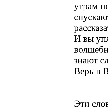
утрам п
спускаю
рассказ
И вы уп
волшебн
знают сл
Верь в 
Эти сло