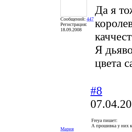
Да я т
Сообщений:
447
королев
Регистрация:
18.09.2008
каччест
Я дьяво
цвета с
#8
07.04.20
Freya пишет:
А прошивка у них к
Мария