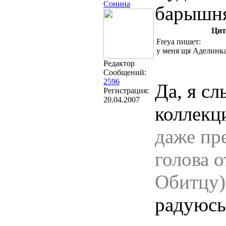
Сонина
барышня
Цит
Freya пишет:
у меня щя Аделинка
Редактор
Сообщений:
2596
Да, я с
Регистрация:
20.04.2007
коллекц
даже пр
голова 
Обитцу)
радуюсь