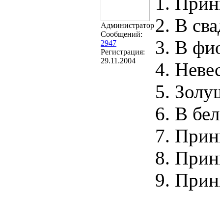
1. Прин
2. В св
Администратор
Сообщений:
3. В фи
2947
Регистрация:
29.11.2004
4. Неве
5. Золу
6. В бе
7. Прин
8. Прин
9. Прин