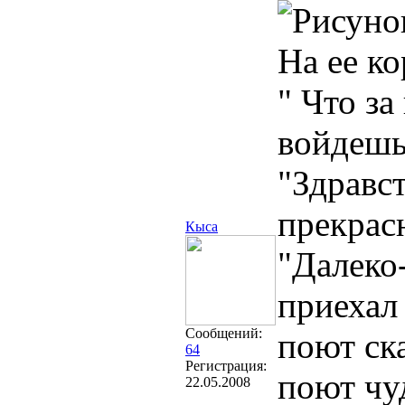
На ее к
" Что за
войдешь
"Здравс
прекрас
Кыса
"Далеко-
приехал
Сообщений:
поют ск
64
Регистрация:
поют чу
22.05.2008