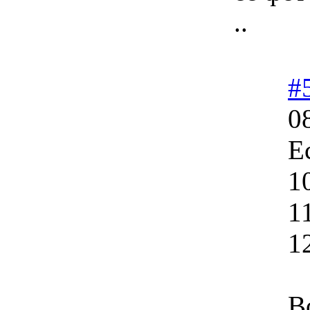
..
#
0
Е
1
1
1
В