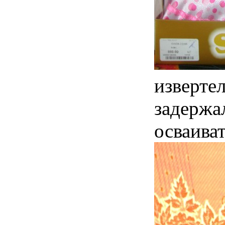
извертел
задержал
осваива