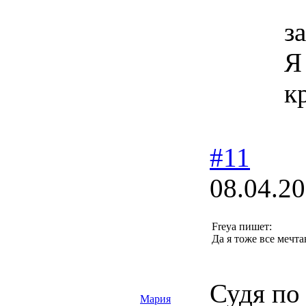
з
Я
к
#11
08.04.20
Freya пишет:
Да я тоже все мечт
Судя по
Мария