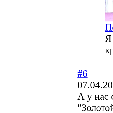
П
Я
к
#6
07.04.20
А у нас 
"Золотой