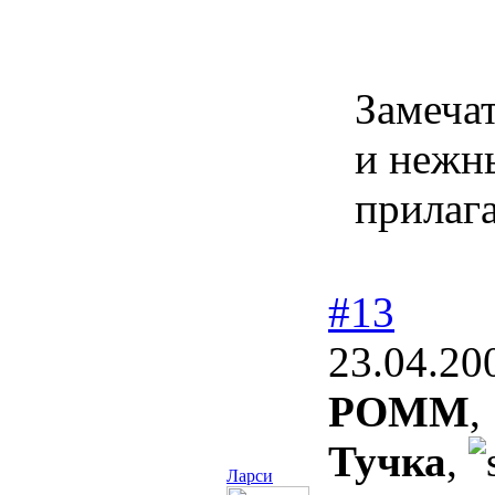
Замечат
и нежн
прилага
#13
23.04.20
POMM
,
Тучка
,
Ларси