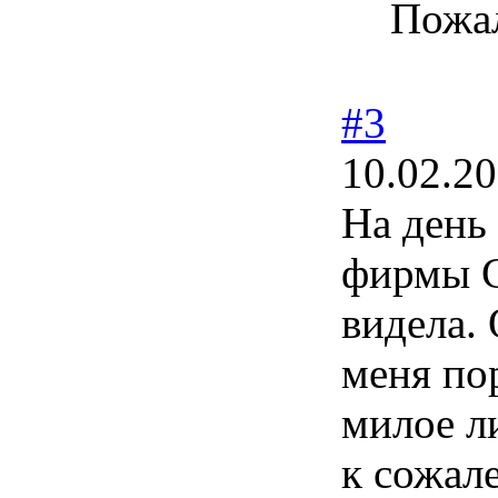
Пожа
#3
10.02.20
На день
фирмы С
видела.
меня по
милое л
к сожал