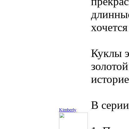
прекрас
длинные
хочется
Куклы э
золотой
историе
В серии
Kimberly