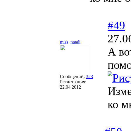
#49
27.0
miss_natali
А во
помо
Сообщений:
323
Регистрация:
22.04.2012
Изм
ко м