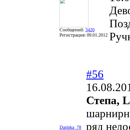
Дев
Поз
Сообщений:
3420
Руч
Регистрация:
09.01.2012
#56
16.08.20
Степа,
L
шарнирны
ряд недо
Darinka_78