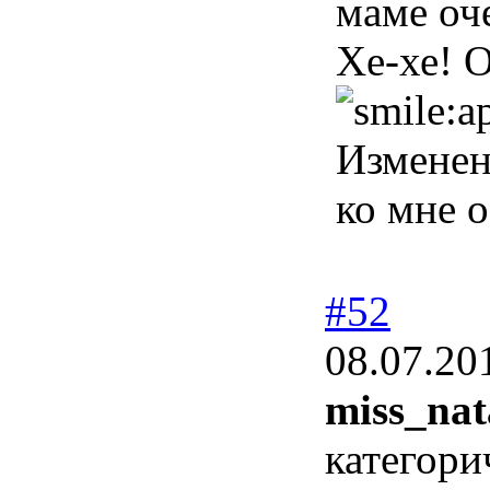
маме оч
Хе-хе! 
Измене
ко мне 
#52
08.07.20
miss_nata
категори