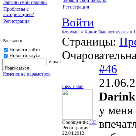
Забыли свой пароль?
Забыли свой пароль?
Регистрация
Проблемы с
авторизацией?
Войти
Регистрация
Форумы
»
Какие бывают куклы
»
L
Страницы:
Пр
Рассылки
Новости сайта
Очаровательн
Новости клуба
e-mail
#46
Изменение параметров
21.06.
miss_natali
Darink
у меня
впечат
Сообщений:
323
Регистрация:
22.04.2012