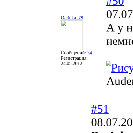
#50
07.07
Darinka_78
А у н
немно
Сообщений:
34
Регистрация:
24.05.2012
Auden
#51
08.07.20