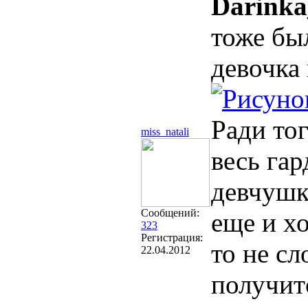
Darinka
тоже был
девочка 
Ради то
miss_natali
весь гар
девчушк
Сообщений:
еще и хо
323
Регистрация:
то не сл
22.04.2012
получит