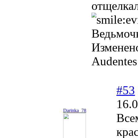
отщелкал
Ведьмочк
Изменен
Audentes 
#53
16.0
Darinka_78
Все
кра