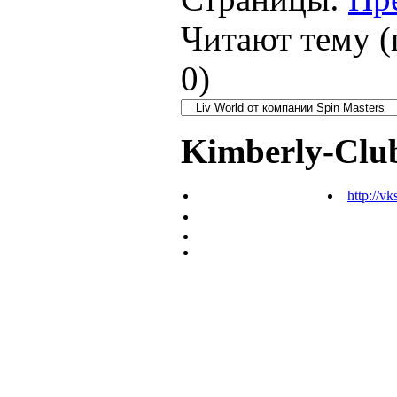
Читают тему (
0
)
Kimberly-Clu
http://vk