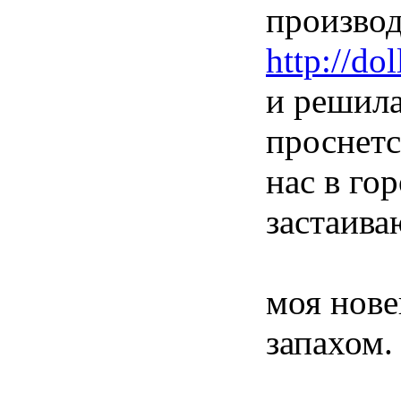
производ
http://do
и решила
проснетс
нас в го
застаива
моя нове
запахом.