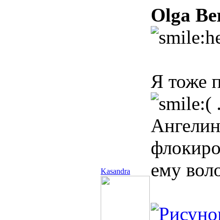
Olga Be
Я тоже 
Ангелин
флокиро
ему вол
Kasandra