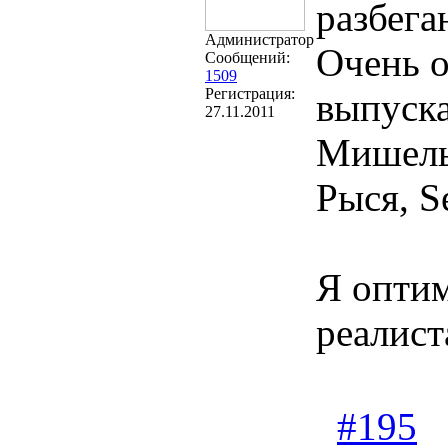
разбега
Администратор
Очень о
Сообщений:
1509
Регистрация:
выпуск
27.11.2011
Мишель
Рыся, Se
Я оптим
реалист
#195