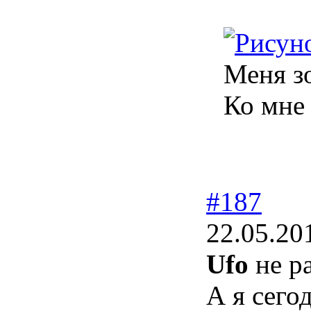
Меня зо
Ко мне
#187
22.05.20
Ufo
не ра
А я сего