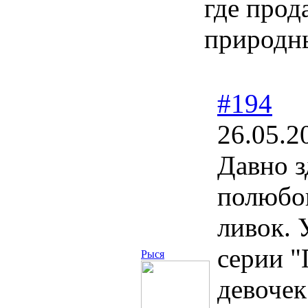
где про
природн
#194
26.05.2
Давно з
полюбо
ливок. 
серии "
Рыся
девочек