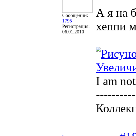
А я на 
Сообщений:
1795
хеппи м
Регистрация:
06.01.2010
Увеличи
I am not
----------
Коллекц