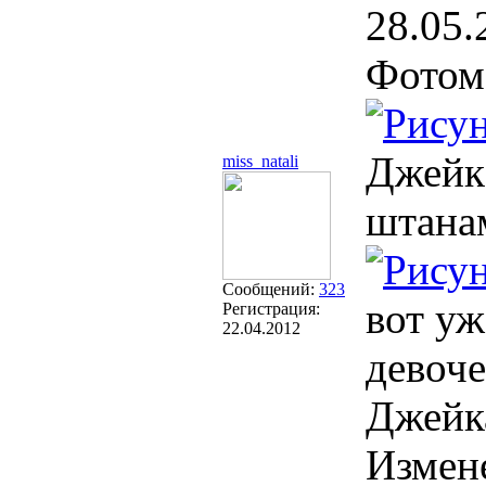
28.05.
Фотом
Джейк
miss_natali
штанам
Сообщений:
323
вот уж
Регистрация:
22.04.2012
девоче
Джейка
Измен