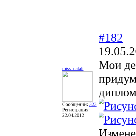
#182
19.05.2
Мои дев
miss_natali
придум
диплом
Сообщений:
323
Регистрация:
22.04.2012
Измене