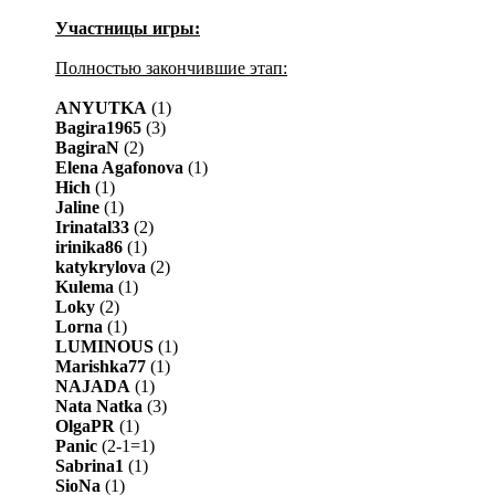
Участницы игры:
Полностью закончившие этап:
ANYUTKA
(1)
Bagira1965
(3)
BagiraN
(2)
Elena Agafonova
(1)
Hich
(1)
Jaline
(1)
Irinatal33
(2)
irinika86
(1)
katykrylova
(2)
Kulema
(1)
Loky
(2)
Lorna
(1)
LUMINOUS
(1)
Marishka77
(1)
NAJADA
(1)
Nata Natka
(3)
OlgaPR
(1)
Panic
(2-1=1)
Sabrina1
(1)
SioNa
(1)