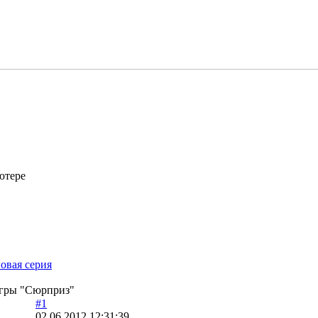
ютере
овая серия
 игры "Сюрприз"
#1
02.06.2012 12:31:39