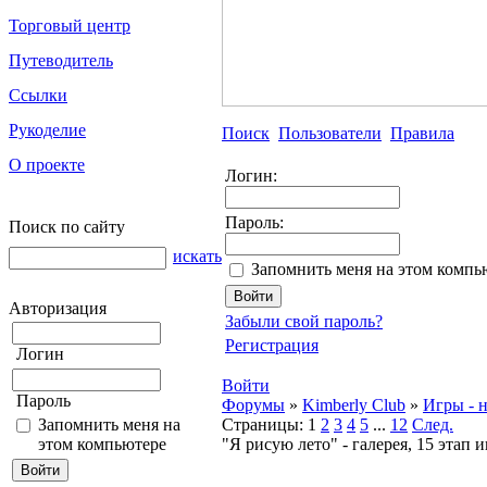
Торговый центр
Путеводитель
Ссылки
Рукоделие
Поиск
Пользователи
Правила
О проекте
Логин:
Пароль:
Поиск по сайту
искать
Запомнить меня на этом компь
Авторизация
Забыли свой пароль?
Регистрация
Логин
Войти
Пароль
Форумы
»
Kimberly Club
»
Игры - н
Запомнить меня на
Страницы:
1
2
3
4
5
...
12
След.
этом компьютере
"Я рисую лето" - галерея, 15 этап