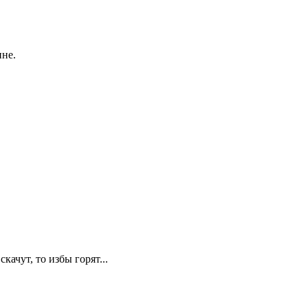
ине.
качут, то избы горят...