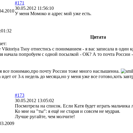
#171
30.05.2012 11:56:10
04.2010
У меня Момоко и адрес мой уже есть.
:01:32
Цитата
ет:
Viktoriya Tsoy отнестись с пониманием - я вас записала в один к
ля начала попробуем с одной посылкой - ОК? А то почта России - 
я все понимаю,про почту России тоже много наслышенна.
идет от 3-х недель до месяца,но у меня уже все готово,хоть зав
#173
30.05.2012 13:05:02
Посмотрела на список. Если Катя будет играть мальчика л
Ко мне на "ты": я ещё не старая и совсем не мудрая.
Лучше ругайте, чем молчите!
03.2009