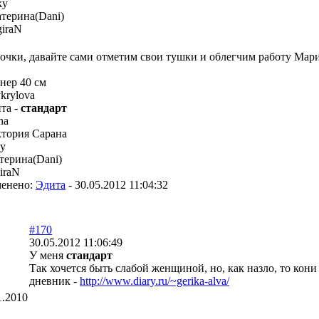
ky
терина(Dani)
giraN
очки, давайте сами отметим свои тушки и облегчим работу Мар
нер 40 см
ykrylova
та -
стандарт
na
тория Сарана
y
терина(Dani)
iraN
енено:
Эдита
-
30.05.2012 11:04:32
#170
30.05.2012 11:06:49
У меня
стандарт
Так хочется быть слабой женщиной, но, как назло, то кони с
дневник -
http://www.diary.ru/~gerika-alva/
1.2010