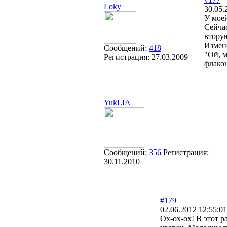
Loky
30.05.
У мое
Сейчас
вторую
Измен
Сообщений:
418
"Ой, м
Регистрация:
27.03.2009
флакон
YukLIA
Сообщений:
356
Регистрация:
30.11.2010
#179
02.06.2012 12:55:01
Ох-ох-ох! В этот р