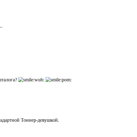
..
аталога?
тадартной Тоннер-девушкой.