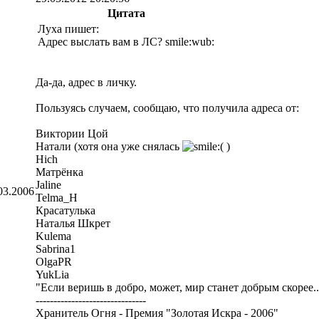
Цитата
Луха пишет:
Адрес выслать вам в ЛС? smile:wub:
Да-да, адрес в личку.
Пользуясь случаем, сообщаю, что получила адреса от:
Виктории Цой
Натали (хотя она уже снялась
)
Hich
Матрёнка
Jaline
03.2006
Telma_H
Красатулька
Наталья Шкрет
Kulema
Sabrina1
OlgaPR
YukLia
"Если веришь в добро, может, мир станет добрым скорее..
-------------------------------
Хранитель Огня - Премия "Золотая Искра - 2006"