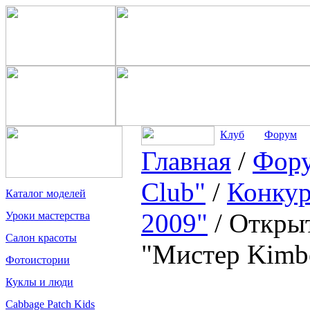
Клуб
Форум
Главная
/
Фор
Club"
/
Конкур
Каталог моделей
2009"
/
Открыт
Уроки мастерства
Салон красоты
"Мистер Kimbe
Фотоистории
Куклы и люди
Cabbage Patch Kids