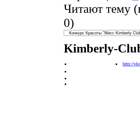
Читают тему (
0
)
Kimberly-Clu
http://vk