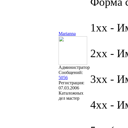
Форма 
1хх - И
Marianna
2хx - И
Администратор
Сообщений:
3хх - И
5056
Регистрация:
07.03.2006
Каталожных
дел мастер
4хx - И