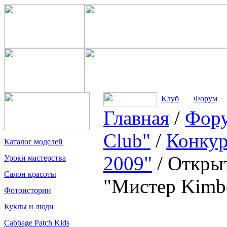
Клуб
Форум
Главная
/
Фор
Club"
/
Конкур
Каталог моделей
2009"
/
Открыт
Уроки мастерства
Салон красоты
"Мистер Kimbe
Фотоистории
Куклы и люди
Cabbage Patch Kids