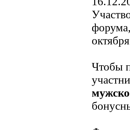
16.12.2
Участво
форума,
октября
Чтобы п
участни
мужско
бонусн