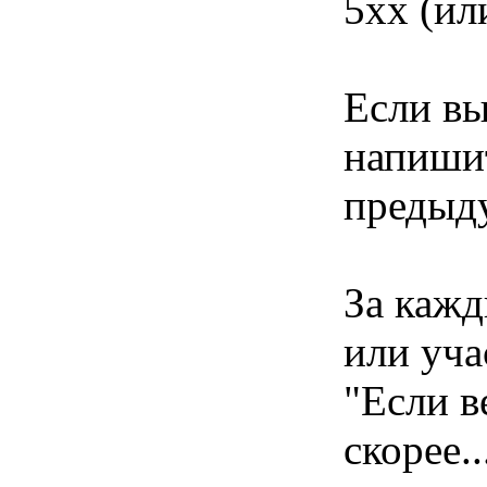
5хх (ил
Если вы
напишит
предыд
За кажд
или уча
"Если в
скорее..