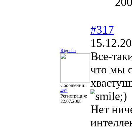
200
#317
15.12.20
Rigosha
Все-таки
что мы 
хвастуш
Сообщений:
452
Регистрация:
22.07.2008
Нет ниче
интеллек