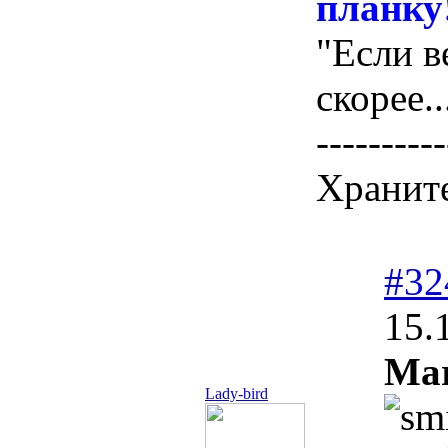
планку!
"Если в
скорее..
----------
Храните
#32
15.
Mar
Lady-bird