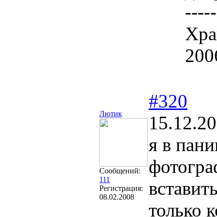
-----
Хра
200
#320
Лютик
15.12.20
я в пани
фотогра
Сообщений:
111
вставить
Регистрация:
08.02.2008
только к