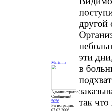
Видимо,
поступи
другой 
Организ
неболь
эти дни
Marianna
в больн
подхват
заказыв
Администратор
Сообщений:
так что
5056
Регистрация:
07.03.2006