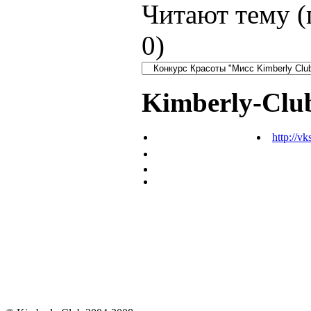
Читают тему (
0
)
Kimberly-Clu
http://vk