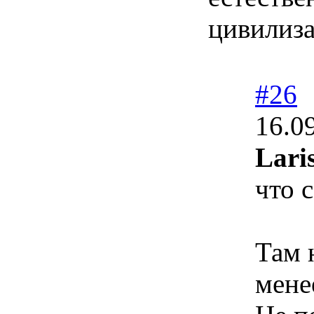
цивилиза
#26
16.0
Lari
что 
Там 
мене