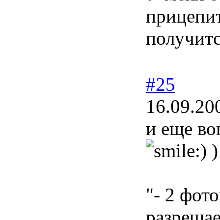
прицепит
получитс
#25
16.09.20
и еще во
)
"- 2 фот
разрешае