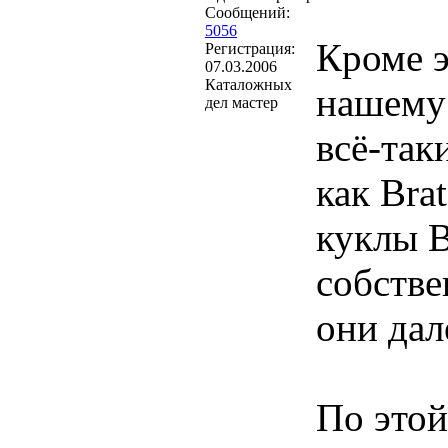
Сообщений:
5056
Кроме э
Регистрация:
07.03.2006
Каталожных
нашему 
дел мастер
всё-так
как Bra
куклы B
собстве
они дал
По этой