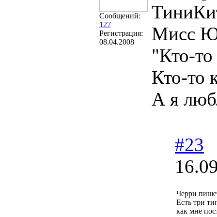
ТиниКит
Сообщений:
127
Мисс Юн
Регистрация:
08.04.2008
"Кто-то
Кто-то 
А я любл
#23
16.0
Черри пише
Есть три ти
как мне пос