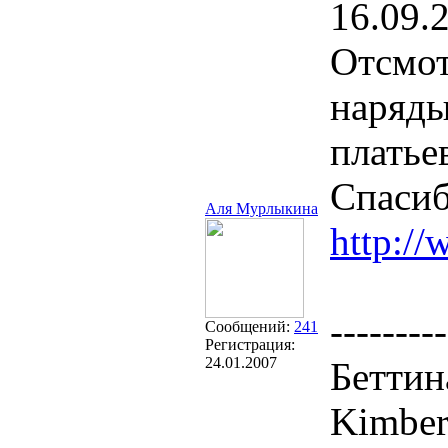
16.09.
Отсмот
наряды
платье
Спасиб
Аля Мурлыкина
http://
---------
Сообщений:
241
Регистрация:
24.01.2007
Беттин
Kimber