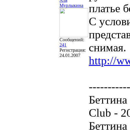
Аля
платье б
Мурлыкина
С услови
представ
Сообщений:
снимая.
241
Регистрация:
24.01.2007
http://w
----------
Беттина
Club - 2
Беттина