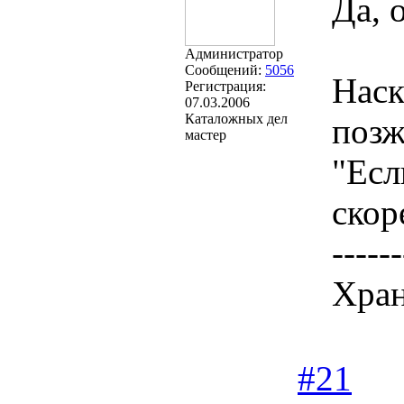
Да, 
Администратор
Сообщений:
5056
Наск
Регистрация:
07.03.2006
Каталожных дел
позж
мастер
"Есл
скоре
------
Хран
#21