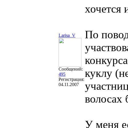
хочется 
По повод
Larisa_V
участвов
конкурса
Сообщений:
куклу (н
495
Регистрация:
участниц
04.11.2007
волосах 
У меня е