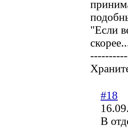
принима
подобн
"Если в
скорее..
----------
Храните
#18
16.09
В отд