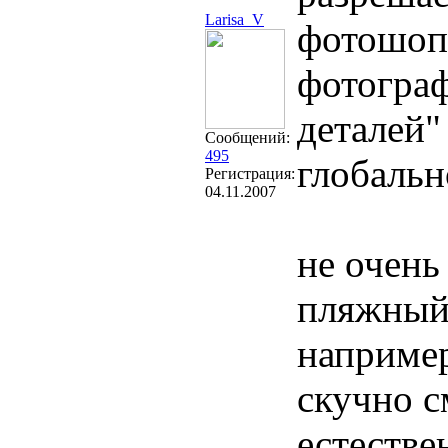
Larisa_V
фотошопа
фотогра
деталей"
Сообщений:
495
глобальн
Регистрация:
04.11.2007
не очень
пляжный 
например
скучно с
естестве