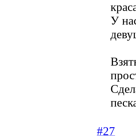
крас
У на
деву
Взят
прос
Сдел
песк
#27