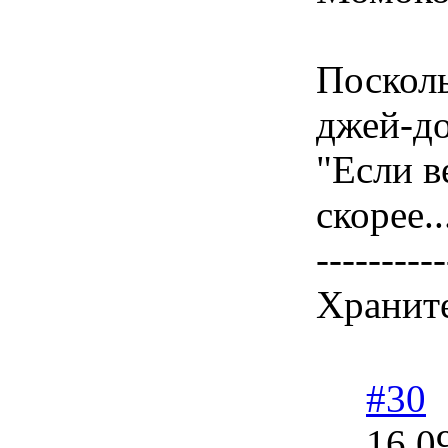
Посколь
джей-до
"Если в
скорее..
----------
Храните
#30
16.0