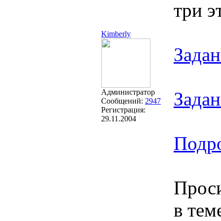
три э
Kimberly
Задан
Администратор
Задан
Сообщений:
2947
Регистрация:
29.11.2004
Подро
Проси
в тем