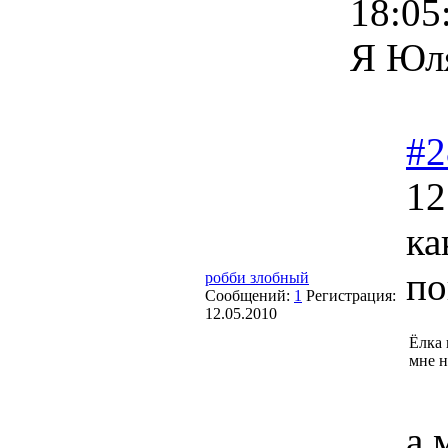
18:05
Я Юля
#2
12
ка
по
робби злобный
Сообщений:
1
Регистрация:
12.05.2010
Ёлка 
мне н
а 