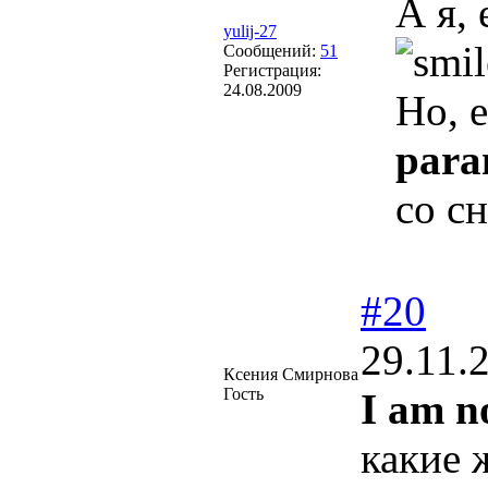
А я,
yulij-27
Сообщений:
51
Регистрация:
24.08.2009
Но, е
para
со с
#20
29.11.
Ксения Смирнова
Гость
I am no
какие ж