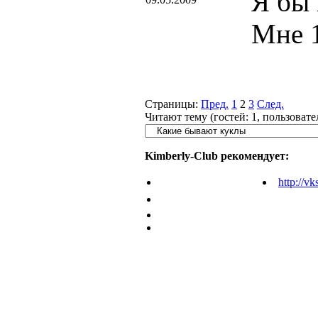
Я бы 
Мне 1
Страницы:
Пред.
1
2
3
След.
Читают тему (гостей:
1
, пользоват
Kimberly-Club рекомендует:
http://vk