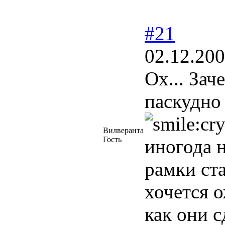
#21
02.12.200
Ох... Зач
паскудно
Вилверанта
Гость
иногода 
рамки ста
хочется о
как они 