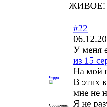
ЖИВОЕ!
#22
06.12.20
У меня е
из 15 се
На мой 
Черри
В этих к
мне не н
Я не раз
Сообщений: