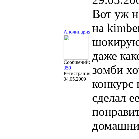
Вот уж н
на kimbe
Аполинария
шокируют
даже как
Сообщений:
зомби хо
359
Регистрация:
04.05.2009
конкурс 
сделал е
понравит
домашни