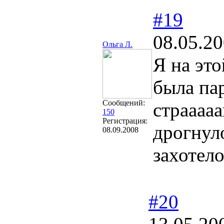
#19
08.05.20
Ольга Л.
Я на это
была па
Сообщений:
страааа
150
Регистрация:
дрогнуло
08.09.2008
захотел
#20