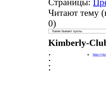
Страницы:
Пр
Читают тему (
0
)
Kimberly-Clu
http://vk