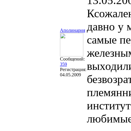
13.05.20
Ксожален
давно у 
Аполинария
самые пе
железным
Сообщений:
выходили
359
Регистрация:
04.05.2009
безвозра
племянни
институт
любимые