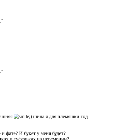
."
."
машняя
шила я для племяшки год
е и фате? И букет у меня будет?
нчиках и туфельках на церемонии?