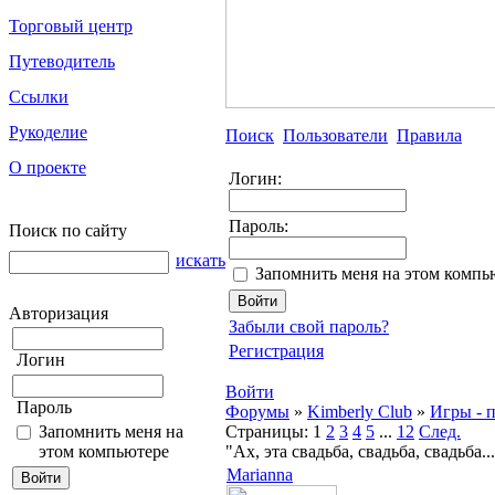
Торговый центр
Путеводитель
Ссылки
Рукоделие
Поиск
Пользователи
Правила
О проекте
Логин:
Пароль:
Поиск по сайту
искать
Запомнить меня на этом компь
Авторизация
Забыли свой пароль?
Регистрация
Логин
Войти
Пароль
Форумы
»
Kimberly Club
»
Игры - 
Запомнить меня на
Страницы:
1
2
3
4
5
...
12
След.
этом компьютере
"Ах, эта свадьба, свадьба, свадьба
Marianna