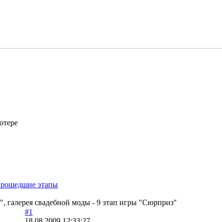
ютере
прошедшие этапы
...", галерея свадебной моды - 9 этап игры "Сюрприз"
#1
18.08.2009 12:33:27