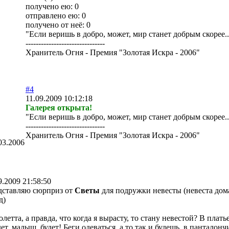
получено ею: 0
отправлено ею: 0
получено от неё: 0
"Если веришь в добро, может, мир станет добрым скорее..
-------------------------------
Хранитель Огня - Премия "Золотая Искра - 2006"
#4
11.09.2009 10:12:18
Галерея открыта!
"Если веришь в добро, может, мир станет добрым скорее..
-------------------------------
Хранитель Огня - Премия "Золотая Искра - 2006"
03.2006
9.2009 21:58:50
дставляю сюрприз от
Светы
для подружки невесты (невеста до
д)
олетта, а правда, что когда я вырасту, то стану невестой? В плать
дет, малыш, будет! Беги одеваться, а то так и будешь, в пантало