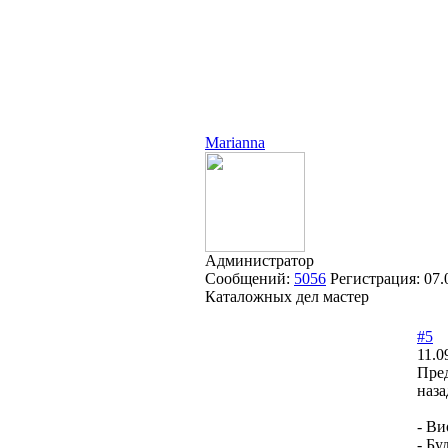
Marianna
Администратор
Сообщений:
5056
Регистрация:
07.
Каталожных дел мастер
#5
11.0
Пре
наза
- Ви
- Бу