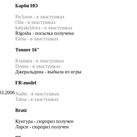
Барби НО
РиАнон - в хвастушках
Olia - в хвастушках
katyakrylova - в хвастушках
Rigosha - посылка получена
Elena - в хвастушках
Tonner 16"
Kramara - в хвастушках
Donna - в хвастушках
Джеральдина - выбыла из игры
FR-model
03.2006
Nadin - в хвастушках
Tahsa - в хвастушках
Bratz
Кунгура - сюрприз получен
Ларси - сюрприз получен