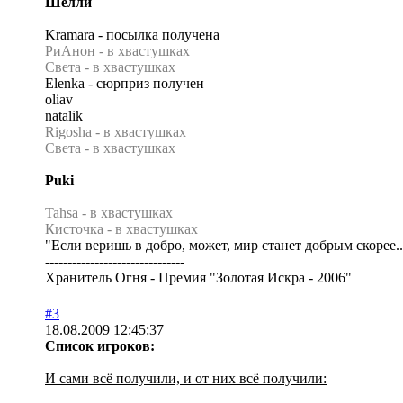
Шелли
Kramara - посылка получена
РиАнон - в хвастушках
Света - в хвастушках
Elenka - сюрприз получен
oliav
natalik
Rigosha - в хвастушках
Света - в хвастушках
Puki
Tahsa - в хвастушках
Кисточка - в хвастушках
"Если веришь в добро, может, мир станет добрым скорее..
-------------------------------
Хранитель Огня - Премия "Золотая Искра - 2006"
#3
18.08.2009 12:45:37
Список игроков:
И сами всё получили, и от них всё получили: