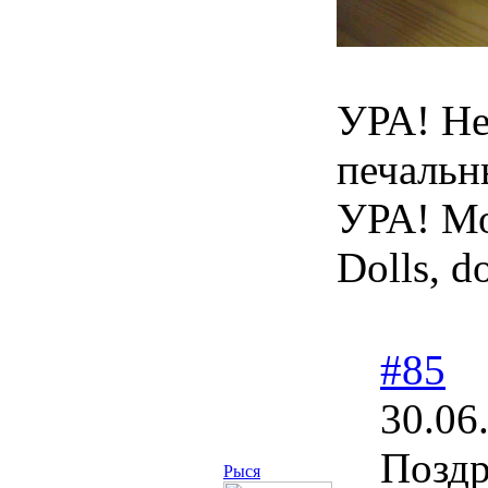
УРА! Не
печальн
УРА! Мо
Dolls, do
#85
30.06
Поздр
Рыся