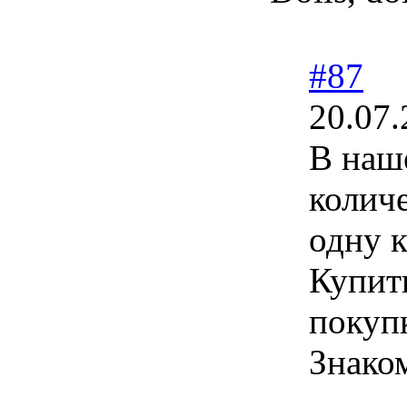
#87
20.07.
В наш
колич
одну к
Купить
покупк
Знако