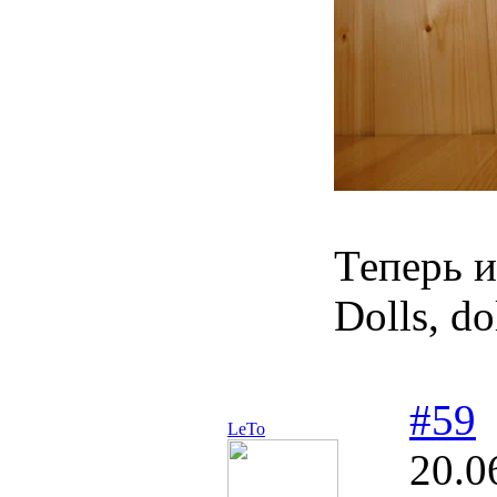
Теперь 
Dolls, dol
#59
LeTo
20.0