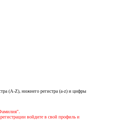
ра (A-Z), нижнего регистра (a-z) и цифры
"Фамилия".
 регистрации войдите в свой профиль и