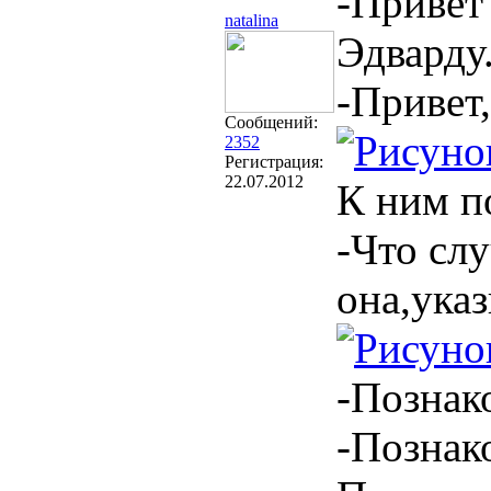
-Привет
natalina
Эдварду
-Привет,
Сообщений:
2352
Регистрация:
22.07.2012
К ним п
-Что сл
она,указ
-Познак
-Познак