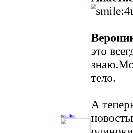
Верони
это всег
знаю.Мо
тело.
А тепер
новость
natalina
одиноки