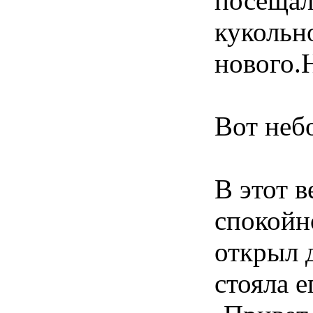
посещал
кукольн
нового.
Вот неб
В этот в
спокойно
открыл 
стояла е