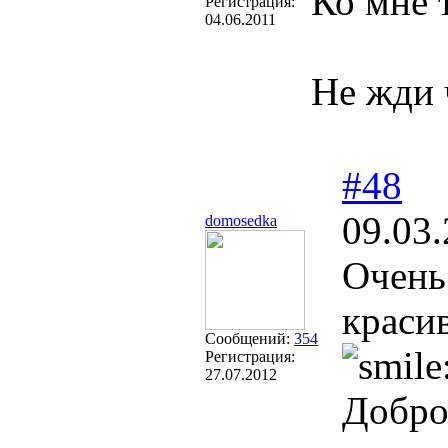
Ко мне 
Регистрация:
04.06.2011
Не жди ч
#48
09.03.
domosedka
Очень
краси
Сообщений:
354
Регистрация:
27.07.2012
Добро