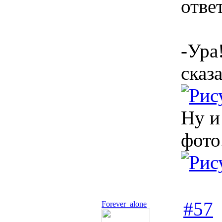
отве
-Ура
сказ
Ну и
фото
#57
Forever_alone