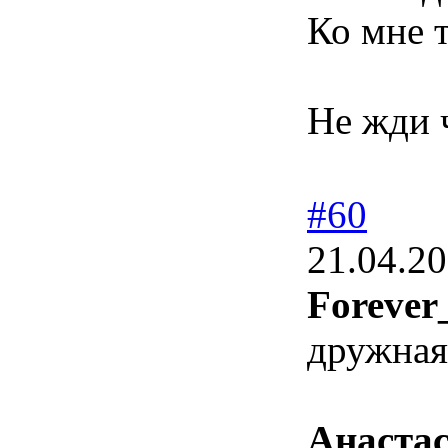
Ко мне т
Не жди ч
#60
21.04.20
Forever
дружная
Анаста