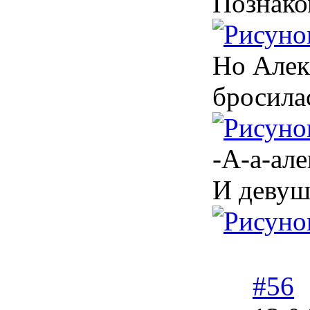
Познако
Но Алекс
бросила
-А-а-але
И девуш
#56