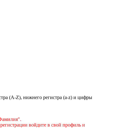
ра (A-Z), нижнего регистра (a-z) и цифры
"Фамилия".
 регистрации войдите в свой профиль и