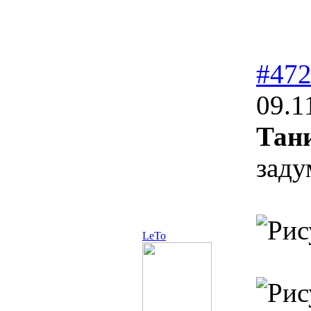
#47
09.1
Тан
заду
LeTo