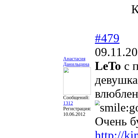
К
#479
09.11.20
Анастасия
LeTo
с п
Данильцина
девушка
влюблен
Сообщений:
1312
Регистрация:
10.06.2012
Очень бу
http://k