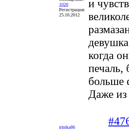
и чувст
1020
Регистрация:
великоле
25.10.2012
размаза
девушка
когда он
печаль,
больше 
Даже из
#47
irinika86