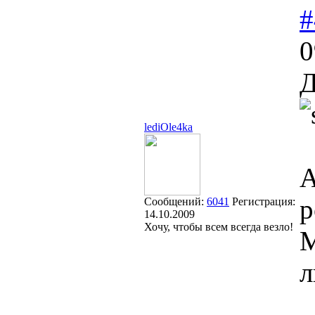
#
0
Д
lediOle4ka
А
р
Сообщений:
6041
Регистрация:
14.10.2009
Хочу, чтобы всем всегда везло!
М
л