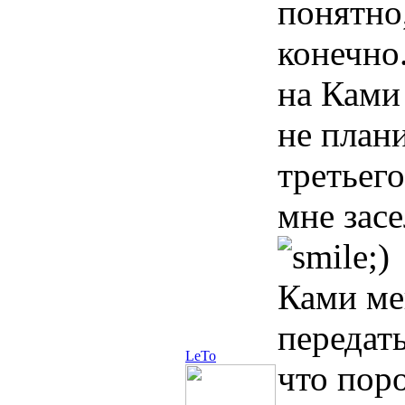
понятно,
конечно
на Ками 
не плани
третьего
мне зас
Ками мен
передать
LeTo
что поро