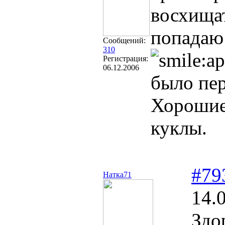
восхища
попадаю!
Сообщений:
310
Регистрация:
06.12.2006
было пе
Хорошие 
куклы.
#79
Натка71
14.
Здо