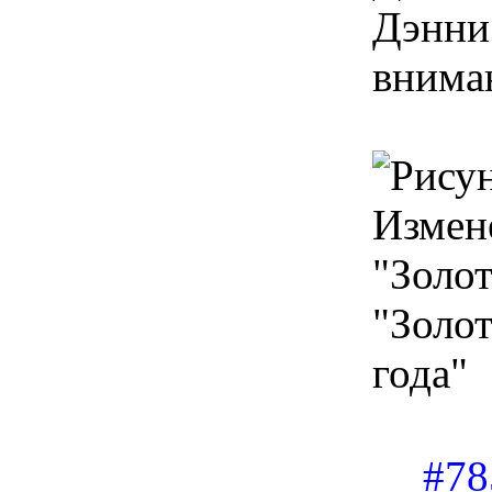
Дэнни
внима
Измен
"Золот
"Золо
года"
#78