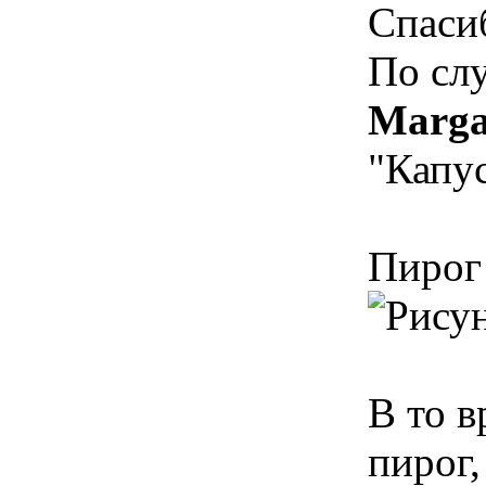
Спаси
По сл
Marga
"Капу
Пирог 
В то в
пирог