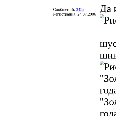
Да 
Сообщений:
3452
Регистрация:
24.07.2006
шус
шны
"Зо
год
"Зо
год