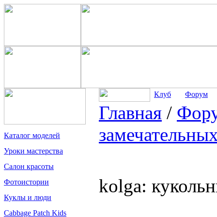
Клуб
Форум
Главная
/
Фор
замечательных
Каталог моделей
Уроки мастерства
Салон красоты
kolga: куколь
Фотоистории
Куклы и люди
Cabbage Patch Kids