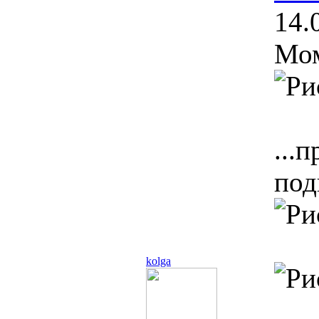
14.
Мом
...
под
kolga