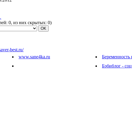
.
елей:
0
, из них скрытых:
0
)
saver-best.ru/
www.sane4ka.ru
Беременность 
Бэбиблог - соц