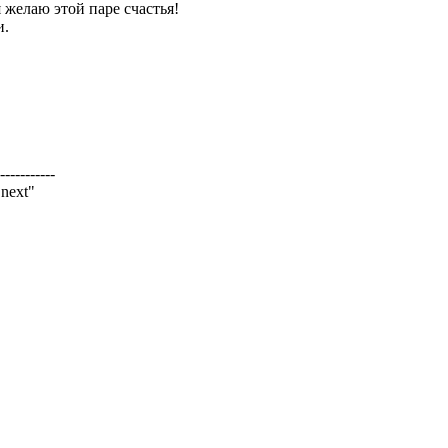
 желаю этой паре счастья!
и.
-----------
next"