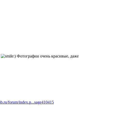
е
Фотографии очень красивые, даже
lub.ru/forum/index.p...sage410415