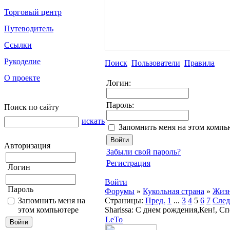
Торговый центр
Путеводитель
Ссылки
Рукоделие
Поиск
Пользователи
Правила
О проекте
Логин:
Пароль:
Поиск по сайту
искать
Запомнить меня на этом компь
Авторизация
Забыли свой пароль?
Регистрация
Логин
Войти
Пароль
Форумы
»
Кукольная страна
»
Жизн
Запомнить меня на
Страницы:
Пред.
1
...
3
4
5
6
7
След
этом компьютере
Sharissa: С днем рождения,Кен!, 
LeTo